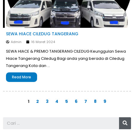
SEWA HIACE CILEDUG TANGERANG
Admin
16 Maret 2024
SEWA HIACE & PREMIO TANGERANG CILEDUG Keunggulan Sewa
Hiace Tangerang Ciledug Bagi anda yang berada di Ciledug
Tangerang Kota dan …
Read More
1
2
3
4
5
6
7
8
9
Se