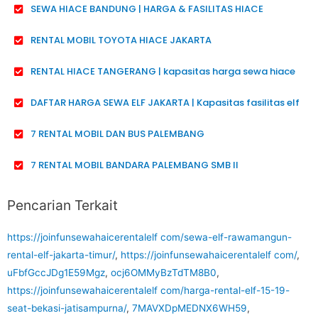
SEWA HIACE BANDUNG | HARGA & FASILITAS HIACE
RENTAL MOBIL TOYOTA HIACE JAKARTA
RENTAL HIACE TANGERANG | kapasitas harga sewa hiace
DAFTAR HARGA SEWA ELF JAKARTA | Kapasitas fasilitas elf
7 RENTAL MOBIL DAN BUS PALEMBANG
7 RENTAL MOBIL BANDARA PALEMBANG SMB II
Pencarian Terkait
https://joinfunsewahaicerentalelf com/sewa-elf-rawamangun-
rental-elf-jakarta-timur/
,
https://joinfunsewahaicerentalelf com/
,
uFbfGccJDg1E59Mgz
,
ocj6OMMyBzTdTM8B0
,
https://joinfunsewahaicerentalelf com/harga-rental-elf-15-19-
seat-bekasi-jatisampurna/
,
7MAVXDpMEDNX6WH59
,