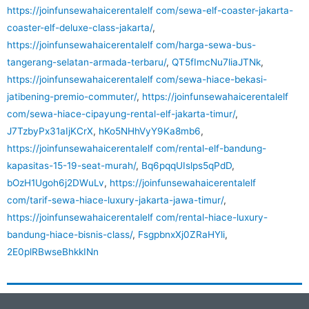
https://joinfunsewahaicerentalelf com/sewa-elf-coaster-jakarta-
coaster-elf-deluxe-class-jakarta/
,
https://joinfunsewahaicerentalelf com/harga-sewa-bus-
tangerang-selatan-armada-terbaru/
,
QT5fImcNu7liaJTNk
,
https://joinfunsewahaicerentalelf com/sewa-hiace-bekasi-
jatibening-premio-commuter/
,
https://joinfunsewahaicerentalelf
com/sewa-hiace-cipayung-rental-elf-jakarta-timur/
,
J7TzbyPx31aIjKCrX
,
hKo5NHhVyY9Ka8mb6
,
https://joinfunsewahaicerentalelf com/rental-elf-bandung-
kapasitas-15-19-seat-murah/
,
Bq6pqqUIslps5qPdD
,
bOzH1Ugoh6j2DWuLv
,
https://joinfunsewahaicerentalelf
com/tarif-sewa-hiace-luxury-jakarta-jawa-timur/
,
https://joinfunsewahaicerentalelf com/rental-hiace-luxury-
bandung-hiace-bisnis-class/
,
FsgpbnxXj0ZRaHYli
,
2E0plRBwseBhkkINn