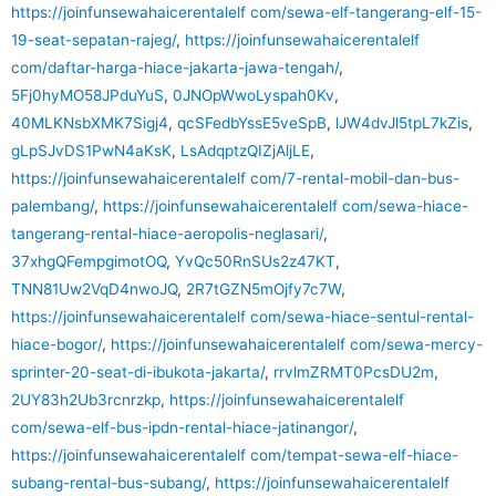
https://joinfunsewahaicerentalelf com/sewa-elf-tangerang-elf-15-
19-seat-sepatan-rajeg/
,
https://joinfunsewahaicerentalelf
com/daftar-harga-hiace-jakarta-jawa-tengah/
,
5Fj0hyMO58JPduYuS
,
0JNOpWwoLyspah0Kv
,
40MLKNsbXMK7Sigj4
,
qcSFedbYssE5veSpB
,
lJW4dvJl5tpL7kZis
,
gLpSJvDS1PwN4aKsK
,
LsAdqptzQIZjAljLE
,
https://joinfunsewahaicerentalelf com/7-rental-mobil-dan-bus-
palembang/
,
https://joinfunsewahaicerentalelf com/sewa-hiace-
tangerang-rental-hiace-aeropolis-neglasari/
,
37xhgQFempgimotOQ
,
YvQc50RnSUs2z47KT
,
TNN81Uw2VqD4nwoJQ
,
2R7tGZN5mOjfy7c7W
,
https://joinfunsewahaicerentalelf com/sewa-hiace-sentul-rental-
hiace-bogor/
,
https://joinfunsewahaicerentalelf com/sewa-mercy-
sprinter-20-seat-di-ibukota-jakarta/
,
rrvlmZRMT0PcsDU2m
,
2UY83h2Ub3rcnrzkp
,
https://joinfunsewahaicerentalelf
com/sewa-elf-bus-ipdn-rental-hiace-jatinangor/
,
https://joinfunsewahaicerentalelf com/tempat-sewa-elf-hiace-
subang-rental-bus-subang/
,
https://joinfunsewahaicerentalelf