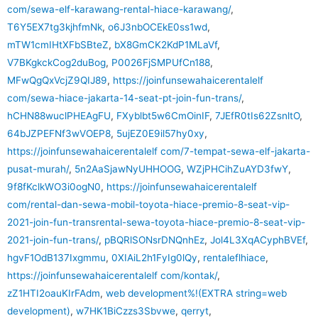
com/sewa-elf-karawang-rental-hiace-karawang/
,
T6Y5EX7tg3kjhfmNk
,
o6J3nbOCEkE0ss1wd
,
mTW1cmIHtXFbSBteZ
,
bX8GmCK2KdP1MLaVf
,
V7BKgkckCog2duBog
,
P0026FjSMPUfCn188
,
MFwQgQxVcjZ9QIJ89
,
https://joinfunsewahaicerentalelf
com/sewa-hiace-jakarta-14-seat-pt-join-fun-trans/
,
hCHN88wuclPHEAgFU
,
FXyblbt5w6CmOinIF
,
7JEfR0tIs62ZsnltO
,
64bJZPEFNf3wVOEP8
,
5ujEZ0E9il57hy0xy
,
https://joinfunsewahaicerentalelf com/7-tempat-sewa-elf-jakarta-
pusat-murah/
,
5n2AaSjawNyUHHOOG
,
WZjPHCihZuAYD3fwY
,
9f8fKclkWO3i0ogN0
,
https://joinfunsewahaicerentalelf
com/rental-dan-sewa-mobil-toyota-hiace-premio-8-seat-vip-
2021-join-fun-transrental-sewa-toyota-hiace-premio-8-seat-vip-
2021-join-fun-trans/
,
pBQRlSONsrDNQnhEz
,
Jol4L3XqACyphBVEf
,
hgvF1OdB137Ixgmmu
,
0XIAiL2h1FyIg0lQy
,
rentaleflhiace
,
https://joinfunsewahaicerentalelf com/kontak/
,
zZ1HTI2oauKIrFAdm
,
web development%!(EXTRA string=web
development)
,
w7HK1BiCzzs3Sbvwe
,
qerryt
,