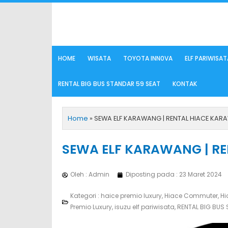
Lewati
ke
konten
HOME
WISATA
TOYOTA INN0VA
ELF PARIWISAT
RENTAL BIG BUS STANDAR 59 SEAT
KONTAK
Home
»
SEWA ELF KARAWANG | RENTAL HIACE KA
SEWA ELF KARAWANG | R
Oleh : Admin
Diposting pada :
23 Maret 2024
Kategori :
haice premio luxury
,
Hiace Commuter
,
Hi
Premio Luxury
,
isuzu elf pariwisata
,
RENTAL BIG BUS