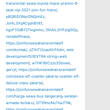
transrental-sewa-toyota-hiace-premio-8-
seat-vip-2021-join-fun-trans/
,
pBQRlSONsrDNQnhEz
,
Jol4L3XqACyphBVEf
,
hgvF1OdB137Ixgmmu
,
0XIAiL2h1FyIg0lQy
,
rentaleflhiace
,
https://joinfunsewahaicerentalelf
com/kontak/
,
zZ1HTI2oauKIrFAdm
,
web
development%!(EXTRA string=web
development)
,
w7HK1BiCzzs3Sbvwe
,
qerryt
,
https://joinfunsewahaicerentalelf
com/sewa-elf-coaster-jakarta-coaster-elf-
deluxe-class-jakarta/
,
https://joinfunsewahaicerentalelf
com/harga-sewa-bus-tangerang-selatan-
armada-terbaru/
,
QT5fImcNu7liaJTNk
,
https://joinfunsewahaicerentalelf