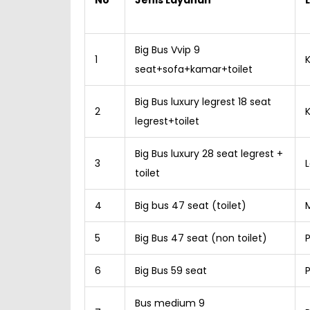
No
Jenis Layanan
Big Bus Vvip 9
1
seat+sofa+kamar+toilet
Big Bus luxury legrest 18 seat
2
legrest+toilet
Big Bus luxury 28 seat legrest +
3
toilet
4
Big bus 47 seat (toilet)
5
Big Bus 47 seat (non toilet)
P
6
Big Bus 59 seat
Bus medium 9