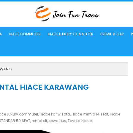
A
HIACE COMMUTER
HIACE LUXURY COMMUTER
PREMIUM CAR
P
RAWANG
ENTAL HIACE KARAWANG
ace Luxury commuter
,
Hiace Pariwisata
,
Hiace Premio 14 seat
,
Hiace
 STANDAR 59 SEAT
,
rental elf
,
sewa bus
,
Toyota Haice