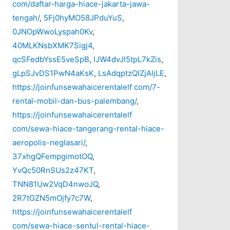
com/daftar-harga-hiace-jakarta-jawa-
tengah/
,
5Fj0hyMO58JPduYuS
,
0JNOpWwoLyspah0Kv
,
40MLKNsbXMK7Sigj4
,
qcSFedbYssE5veSpB
,
lJW4dvJl5tpL7kZis
,
gLpSJvDS1PwN4aKsK
,
LsAdqptzQIZjAljLE
,
https://joinfunsewahaicerentalelf com/7-
rental-mobil-dan-bus-palembang/
,
https://joinfunsewahaicerentalelf
com/sewa-hiace-tangerang-rental-hiace-
aeropolis-neglasari/
,
37xhgQFempgimotOQ
,
YvQc50RnSUs2z47KT
,
TNN81Uw2VqD4nwoJQ
,
2R7tGZN5mOjfy7c7W
,
https://joinfunsewahaicerentalelf
com/sewa-hiace-sentul-rental-hiace-