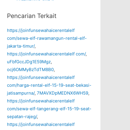
Pencarian Terkait
https://joinfunsewahaicerentalelf
com/sewa-elf-rawamangun-rental-elf-
jakarta-timur/
,
https://joinfunsewahaicerentalelf com/
,
uFbfGccJDg1E59Mgz
,
ocj6OMMyBzTdTM8B0
,
https://joinfunsewahaicerentalelf
com/harga-rental-elf-15-19-seat-bekasi-
jatisampurna/
,
7MAVXDpMEDNX6WH59
,
https://joinfunsewahaicerentalelf
com/sewa-elf-tangerang-elf-15-19-seat-
sepatan-rajeg/
,
https://joinfunsewahaicerentalelf