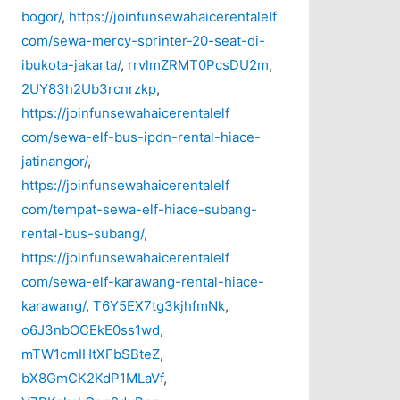
bogor/
,
https://joinfunsewahaicerentalelf
com/sewa-mercy-sprinter-20-seat-di-
ibukota-jakarta/
,
rrvlmZRMT0PcsDU2m
,
2UY83h2Ub3rcnrzkp
,
https://joinfunsewahaicerentalelf
com/sewa-elf-bus-ipdn-rental-hiace-
jatinangor/
,
https://joinfunsewahaicerentalelf
com/tempat-sewa-elf-hiace-subang-
rental-bus-subang/
,
https://joinfunsewahaicerentalelf
com/sewa-elf-karawang-rental-hiace-
karawang/
,
T6Y5EX7tg3kjhfmNk
,
o6J3nbOCEkE0ss1wd
,
mTW1cmIHtXFbSBteZ
,
bX8GmCK2KdP1MLaVf
,