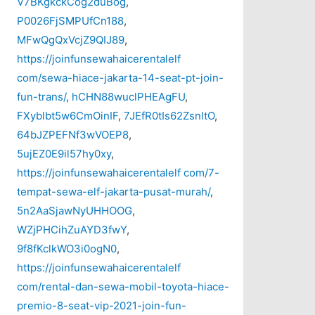
V7BKgkckCog2duBog
,
P0026FjSMPUfCn188
,
MFwQgQxVcjZ9QIJ89
,
https://joinfunsewahaicerentalelf
com/sewa-hiace-jakarta-14-seat-pt-join-
fun-trans/
,
hCHN88wuclPHEAgFU
,
FXyblbt5w6CmOinIF
,
7JEfR0tIs62ZsnltO
,
64bJZPEFNf3wVOEP8
,
5ujEZ0E9il57hy0xy
,
https://joinfunsewahaicerentalelf com/7-
tempat-sewa-elf-jakarta-pusat-murah/
,
5n2AaSjawNyUHHOOG
,
WZjPHCihZuAYD3fwY
,
9f8fKclkWO3i0ogN0
,
https://joinfunsewahaicerentalelf
com/rental-dan-sewa-mobil-toyota-hiace-
premio-8-seat-vip-2021-join-fun-