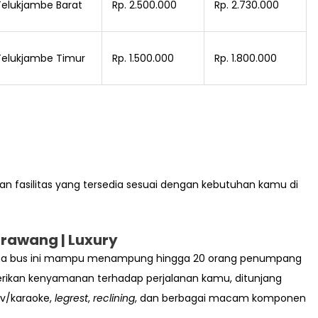
Telukjambe Barat
Rp. 2.500.000
Rp. 2.730.000
Telukjambe Timur
Rp. 1.500.000
Rp. 1.800.000
 dan fasilitas yang tersedia sesuai dengan kebutuhan kamu di
rawang | Luxury
mana bus ini mampu menampung hingga 20 orang penumpang
berikan kenyamanan terhadap perjalanan kamu, ditunjang
tv/karaoke,
legrest
,
reclining
, dan berbagai macam komponen