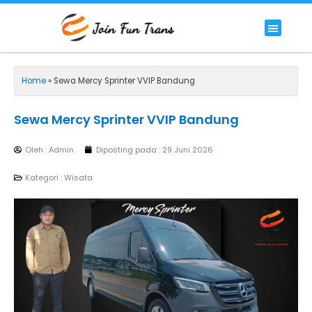
Lewati
ke
Menu
HIACE COMMUTER
HIACE LUXURY COMMUTER
PREMIUM/LUXURY BUS
RENTAL BIG BUS STANDAR 59 SEAT
konten
Home
»
Sewa Mercy Sprinter VVIP Bandung
Sewa Mercy Sprinter VVIP Bandung
Oleh : Admin
Diposting pada :
29 Juni 2026
Kategori :
Wisata