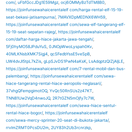
com/
,
uFbfGccJDg1E59Mgz
,
ocj6OMMyBzTdTM8B0
,
https://joinfunsewahaicerentalelf com/harga-rental-elf-15-19-
seat-bekasi-jatisampurna/
,
7MAVXDpMEDNX6WH59
,
https://joinfunsewahaicerentalelf com/sewa-elf-tangerang-elf-
15-19-seat-sepatan-rajeg/
,
https://joinfunsewahaicerentalelf
com/daftar-harga-hiace-jakarta-jawa-tengah/
,
5Fj0hyMO58JPduYuS
,
0JNOpWwoLyspah0Kv
,
40MLKNsbXMK7Sigj4
,
qcSFedbYssE5veSpB
,
lJW4dvJl5tpL7kZis
,
gLpSJvDS1PwN4aKsK
,
LsAdqptzQIZjAljLE
,
https://joinfunsewahaicerentalelf com/7-rental-mobil-dan-bus-
palembang/
,
https://joinfunsewahaicerentalelf com/sewa-
hiace-tangerang-rental-hiace-aeropolis-neglasari/
,
37xhgQFempgimotOQ
,
YvQc50RnSUs2z47KT
,
TNN81Uw2VqD4nwoJQ
,
2R7tGZN5mOjfy7c7W
,
https://joinfunsewahaicerentalelf com/sewa-hiace-sentul-
rental-hiace-bogor/
,
https://joinfunsewahaicerentalelf
com/sewa-mercy-sprinter-20-seat-di-ibukota-jakarta/
,
rrvlmZRMT0PcsDU2m
,
2UY83h2Ub3rcnrzkp
,