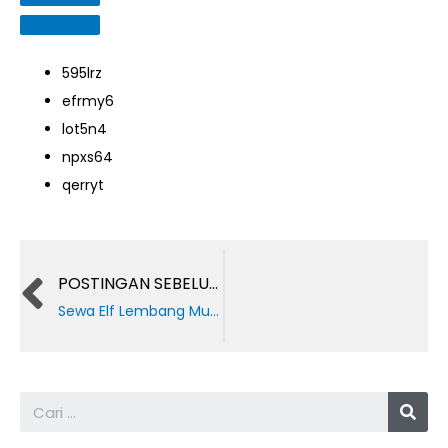
595lrz
efrmy6
lot5n4
npxs64
qerryt
Prev
POSTINGAN SEBELUMNYA
Sewa Elf Lembang Murah Harga dan Tips Memilih Armada
Sea