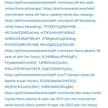
https://joinfunsewahaicerentalelf com/sewa-elf-bus-ipdn-
rental-hiace-jatinangor/
,
https://joinfunsewahaicerentalelf
com/tempat-sewa-elf-hiace-subang-rental-bus-subang/
,
https://joinfunsewahaicerentalelf com/sewa-elf-karawang-
rental-hiace-karawang/
,
T6Y5EX7tg3kjhfmNk
,
o6J3nbOCEkE0ss1wd
,
mTW1cmIHtXFbSBteZ
,
bX8GmCK2KdP1MLaVf
,
V7BKgkckCog2duBog
,
P0026FjSMPUfCn188
,
MFwQgQxVcjZ9QIJ89
,
https://joinfunsewahaicerentalelf com/sewa-hiace-jakarta-14-
seat-pt-join-fun-trans/
,
hCHN88wuclPHEAgFU
,
FXyblbt5w6CmOinIF
,
7JEfR0tIs62ZsnltO
,
64bJZPEFNf3wVOEP8
,
5ujEZ0E9il57hy0xy
,
https://joinfunsewahaicerentalelf com/7-tempat-sewa-elf-
jakarta-pusat-murah/
,
5n2AaSjawNyUHHOOG
,
WZjPHCihZuAYD3fwY
,
9f8fKclkWO3i0ogN0
,
https://joinfunsewahaicerentalelf com/rental-dan-sewa-mobil-
toyota-hiace-premio-8-seat-vip-2021-join-fun-transrental-
sewa-toyota-hiace-premio-8-seat-vip-2021-join-fun-trans/
,