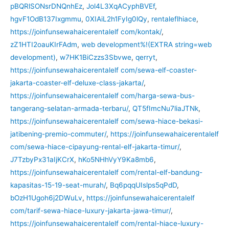
pBQRlSONsrDNQnhEz
,
Jol4L3XqACyphBVEf
,
hgvF1OdB137Ixgmmu
,
0XIAiL2h1FyIg0lQy
,
rentaleflhiace
,
https://joinfunsewahaicerentalelf com/kontak/
,
zZ1HTI2oauKIrFAdm
,
web development%!(EXTRA string=web
development)
,
w7HK1BiCzzs3Sbvwe
,
qerryt
,
https://joinfunsewahaicerentalelf com/sewa-elf-coaster-
jakarta-coaster-elf-deluxe-class-jakarta/
,
https://joinfunsewahaicerentalelf com/harga-sewa-bus-
tangerang-selatan-armada-terbaru/
,
QT5fImcNu7liaJTNk
,
https://joinfunsewahaicerentalelf com/sewa-hiace-bekasi-
jatibening-premio-commuter/
,
https://joinfunsewahaicerentalelf
com/sewa-hiace-cipayung-rental-elf-jakarta-timur/
,
J7TzbyPx31aIjKCrX
,
hKo5NHhVyY9Ka8mb6
,
https://joinfunsewahaicerentalelf com/rental-elf-bandung-
kapasitas-15-19-seat-murah/
,
Bq6pqqUIslps5qPdD
,
bOzH1Ugoh6j2DWuLv
,
https://joinfunsewahaicerentalelf
com/tarif-sewa-hiace-luxury-jakarta-jawa-timur/
,
https://joinfunsewahaicerentalelf com/rental-hiace-luxury-