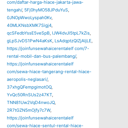
com/daftar-harga-hiace-jakarta-jawa-
tengah/
,
5Fj0hyMO58JPduYuS
,
0JNOpWwoLyspah0Kv
,
40MLKNsbXMK7Sigj4
,
qcSFedbYssE5veSpB
,
lJW4dvJl5tpL7kZis
,
gLpSJvDS1PwN4aKsK
,
LsAdqptzQIZjAljLE
,
https://joinfunsewahaicerentalelf com/7-
rental-mobil-dan-bus-palembang/
,
https://joinfunsewahaicerentalelf
com/sewa-hiace-tangerang-rental-hiace-
aeropolis-neglasari/
,
37xhgQFempgimotOQ
,
YvQc50RnSUs2z47KT
,
TNN81Uw2VqD4nwoJQ
,
2R7tGZN5mOjfy7c7W
,
https://joinfunsewahaicerentalelf
com/sewa-hiace-sentul-rental-hiace-