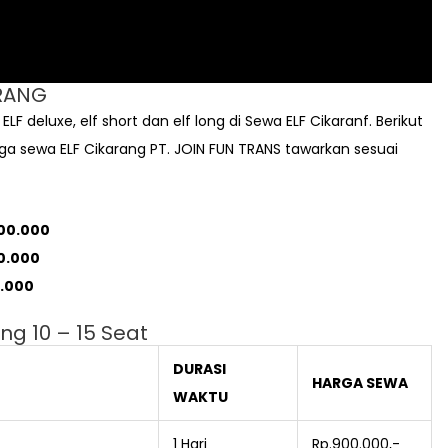
ERANG
F deluxe, elf short dan elf long di Sewa ELF Cikaranf. Berikut
rga sewa ELF Cikarang PT. JOIN FUN TRANS tawarkan sesuai
800.000
00.000
0.000
ng 10 – 15 Seat
DURASI
HARGA SEWA
WAKTU
1 Hari
Rp.900.000,-