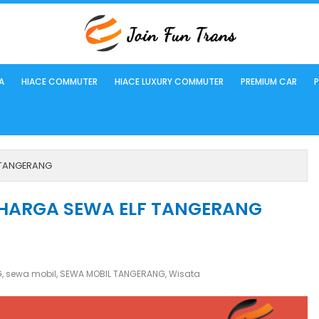
A
HIACE COMMUTER
HIACE LUXURY COMMUTER
PREMIUM CAR
P
F TANGERANG
 HARGA SEWA ELF TANGERANG
G
,
sewa mobil
,
SEWA MOBIL TANGERANG
,
Wisata