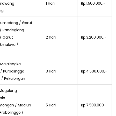
Karawang
1 Hari
Rp.1.500.000,-
ng
 Sumedang / Garut
 / Pandeglang
/ Garut
2 hari
Rp.3.200.000,-
ikmalaya /
 Majalengka
/ Purbalingga
3 Hari
Rp.4.500.000,-
s / Pekalongan
 Magelang
olo
amongan / Madiun
5 Hari
Rp.7.500.000,-
Probolinggo /