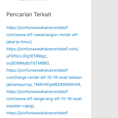
Pencarian Terkait
https://joinfunsewahaicerentalelf
com/sewa-elf-rawamangun-rental-elf-
jakarta-timur/
,
https://joinfunsewahaicerentalelf com/
,
uFbfGccJDg1E59Mgz
,
ocj6OMMyBzTdTM8B0
,
https://joinfunsewahaicerentalelf
com/harga-rental-elf-15-19-seat-bekasi-
jatisampurna/
,
7MAVXDpMEDNX6WH59
,
https://joinfunsewahaicerentalelf
com/sewa-elf-tangerang-elf-15-19-seat-
sepatan-rajeg/
,
https://joinfunsewahaicerentalelf