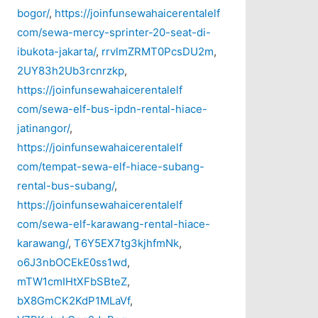
bogor/
,
https://joinfunsewahaicerentalelf
com/sewa-mercy-sprinter-20-seat-di-
ibukota-jakarta/
,
rrvlmZRMT0PcsDU2m
,
2UY83h2Ub3rcnrzkp
,
https://joinfunsewahaicerentalelf
com/sewa-elf-bus-ipdn-rental-hiace-
jatinangor/
,
https://joinfunsewahaicerentalelf
com/tempat-sewa-elf-hiace-subang-
rental-bus-subang/
,
https://joinfunsewahaicerentalelf
com/sewa-elf-karawang-rental-hiace-
karawang/
,
T6Y5EX7tg3kjhfmNk
,
o6J3nbOCEkE0ss1wd
,
mTW1cmIHtXFbSBteZ
,
bX8GmCK2KdP1MLaVf
,