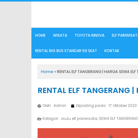
Lewati
ke
konten
HOME
WISATA
TOYOTA INN0VA
ELF PARIWISAT
RENTAL BIG BUS STANDAR 59 SEAT
KONTAK
Home
»
RENTAL ELF TANGERANG | HARGA SEWA EL
RENTAL ELF TANGERANG |
Oleh : Admin
Diposting pada :
17 Oktober 2023
Kategori :
isuzu elf pariwisata
,
SEWA ELF TANGERAN