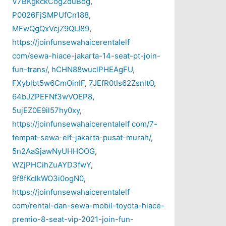
V7BKgkckCog2duBog
,
P0026FjSMPUfCn188
,
MFwQgQxVcjZ9QIJ89
,
https://joinfunsewahaicerentalelf
com/sewa-hiace-jakarta-14-seat-pt-join-
fun-trans/
,
hCHN88wuclPHEAgFU
,
FXyblbt5w6CmOinIF
,
7JEfR0tIs62ZsnltO
,
64bJZPEFNf3wVOEP8
,
5ujEZ0E9il57hy0xy
,
https://joinfunsewahaicerentalelf com/7-
tempat-sewa-elf-jakarta-pusat-murah/
,
5n2AaSjawNyUHHOOG
,
WZjPHCihZuAYD3fwY
,
9f8fKclkWO3i0ogN0
,
https://joinfunsewahaicerentalelf
com/rental-dan-sewa-mobil-toyota-hiace-
premio-8-seat-vip-2021-join-fun-