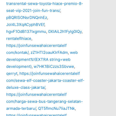
transrental-sewa-toyota-hiace-premio-8-
seat-vip-2021-join-fun-trans/
,
pBQRlSONsrDNQnhEz
,
Jol4L3XqACyphBVEf
,
hgvF1OdB137Ixgmmu
,
0XIAiL2h1FyIg0lQy
,
rentaleflhiace
,
https://joinfunsewahaicerentalelf
com/kontak/
,
zZ1HTI2oauKIrFAdm
,
web
development%!(EXTRA string=web
development)
,
w7HK1BiCzzs3Sbvwe
,
qerryt
,
https://joinfunsewahaicerentalelf
com/sewa-elf-coaster-jakarta-coaster-elf-
deluxe-class-jakarta/
,
https://joinfunsewahaicerentalelf
com/harga-sewa-bus-tangerang-selatan-
armada-terbaru/
,
QT5fImcNu7liaJTNk
,
https://joinfunsewahaicerentalelf