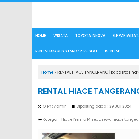
Lewati
ke
konten
HOME
WISATA
TOYOTA INN0VA
ELF PARIWISAT
RENTAL BIG BUS STANDAR 59 SEAT
KONTAK
Home
»
RENTAL HIACE TANGERANG | kapasitas ha
RENTAL HIACE TANGERANG 
Oleh : Admin
Diposting pada :
29 Juli 2024
Kategori :
Hiace Premio 14 seat
,
sewa hiace tange