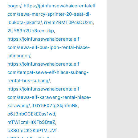
bogor/
,
https://joinfunsewahaicerentalelf
com/sewa-mercy-sprinter-20-seat-di-
ibukota-jakarta/
,
rrvlmZRMT0PcsDU2m
,
2UY83h2Ub3rcnrzkp
,
https://joinfunsewahaicerentalelf
com/sewa-elf-bus-ipdn-rental-hiace-
jatinangor/
,
https://joinfunsewahaicerentalelf
com/tempat-sewa-elf-hiace-subang-
rental-bus-subang/
,
https://joinfunsewahaicerentalelf
com/sewa-elf-karawang-rental-hiace-
karawang/
,
T6Y5EX7tg3kjhfmNk
,
o6J3nbOCEkE0ss1wd
,
mTW1cmIHtXFbSBteZ
,
bX8GmCK2KdP1MLaVf
,