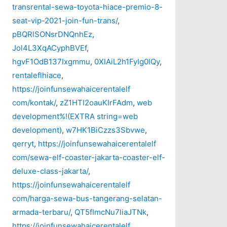
transrental-sewa-toyota-hiace-premio-8-
seat-vip-2021-join-fun-trans/
,
pBQRlSONsrDNQnhEz
,
Jol4L3XqACyphBVEf
,
hgvF1OdB137Ixgmmu
,
0XIAiL2h1FyIg0lQy
,
rentaleflhiace
,
https://joinfunsewahaicerentalelf
com/kontak/
,
zZ1HTI2oauKIrFAdm
,
web
development%!(EXTRA string=web
development)
,
w7HK1BiCzzs3Sbvwe
,
qerryt
,
https://joinfunsewahaicerentalelf
com/sewa-elf-coaster-jakarta-coaster-elf-
deluxe-class-jakarta/
,
https://joinfunsewahaicerentalelf
com/harga-sewa-bus-tangerang-selatan-
armada-terbaru/
,
QT5fImcNu7liaJTNk
,
https://joinfunsewahaicerentalelf