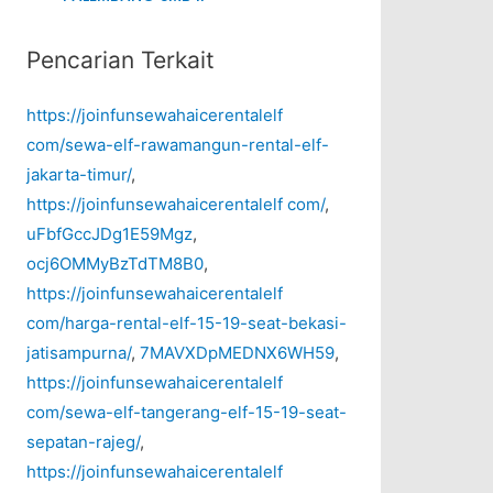
Pencarian Terkait
https://joinfunsewahaicerentalelf
com/sewa-elf-rawamangun-rental-elf-
jakarta-timur/
,
https://joinfunsewahaicerentalelf com/
,
uFbfGccJDg1E59Mgz
,
ocj6OMMyBzTdTM8B0
,
https://joinfunsewahaicerentalelf
com/harga-rental-elf-15-19-seat-bekasi-
jatisampurna/
,
7MAVXDpMEDNX6WH59
,
https://joinfunsewahaicerentalelf
com/sewa-elf-tangerang-elf-15-19-seat-
sepatan-rajeg/
,
https://joinfunsewahaicerentalelf