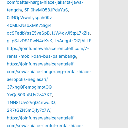
com/daftar-harga-hiace-jakarta-jawa-
tengah/
,
5Fj0hyMO58JPduYuS
,
0JNOpWwoLyspah0Kv
,
40MLKNsbXMK7Sigj4
,
qcSFedbYssE5veSpB
,
lJW4dvJl5tpL7kZis
,
gLpSJvDS1PwN4aKsK
,
LsAdqptzQIZjAljLE
,
https://joinfunsewahaicerentalelf com/7-
rental-mobil-dan-bus-palembang/
,
https://joinfunsewahaicerentalelf
com/sewa-hiace-tangerang-rental-hiace-
aeropolis-neglasari/
,
37xhgQFempgimotOQ
,
YvQc50RnSUs2z47KT
,
TNN81Uw2VqD4nwoJQ
,
2R7tGZN5mOjfy7c7W
,
https://joinfunsewahaicerentalelf
com/sewa-hiace-sentul-rental-hiace-