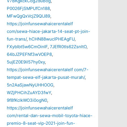
V7BKgkckCog2duBog
,
P0026FjSMPUfCn188
,
MFwQgQxVcjZ9QIJ89
,
https://joinfunsewahaicerentalelf
com/sewa-hiace-jakarta-14-seat-pt-join-
fun-trans/
,
hCHN88wuclPHEAgFU
,
FXyblbt5w6CmOinIF
,
7JEfR0tIs62ZsnltO
,
64bJZPEFNf3wVOEP8
,
5ujEZ0E9il57hy0xy
,
https://joinfunsewahaicerentalelf com/7-
tempat-sewa-elf-jakarta-pusat-murah/
,
5n2AaSjawNyUHHOOG
,
WZjPHCihZuAYD3fwY
,
9f8fKclkWO3i0ogN0
,
https://joinfunsewahaicerentalelf
com/rental-dan-sewa-mobil-toyota-hiace-
premio-8-seat-vip-2021-join-fun-