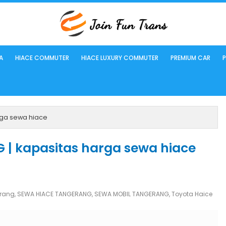
A
HIACE COMMUTER
HIACE LUXURY COMMUTER
PREMIUM CAR
P
rga sewa hiace
| kapasitas harga sewa hiace
arang
,
SEWA HIACE TANGERANG
,
SEWA MOBIL TANGERANG
,
Toyota Haice