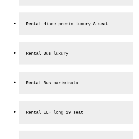
Rental Hiace premio luxury 8 seat
Rental Bus luxury
Rental Bus pariwisata
Rental ELF long 19 seat