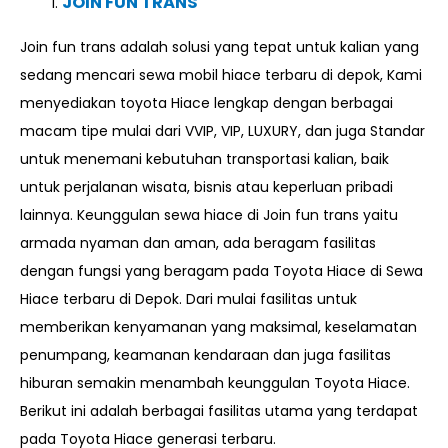
JOIN FUN TRANS
Join fun trans adalah solusi yang tepat untuk kalian yang
sedang mencari sewa mobil hiace terbaru di depok, Kami
menyediakan toyota Hiace lengkap dengan berbagai
macam tipe mulai dari VVIP, VIP, LUXURY, dan juga Standar
untuk menemani kebutuhan transportasi kalian, baik
untuk perjalanan wisata, bisnis atau keperluan pribadi
lainnya. Keunggulan sewa hiace di Join fun trans yaitu
armada nyaman dan aman, ada beragam fasilitas
dengan fungsi yang beragam pada Toyota Hiace di Sewa
Hiace terbaru di Depok. Dari mulai fasilitas untuk
memberikan kenyamanan yang maksimal, keselamatan
penumpang, keamanan kendaraan dan juga fasilitas
hiburan semakin menambah keunggulan Toyota Hiace.
Berikut ini adalah berbagai fasilitas utama yang terdapat
pada Toyota Hiace generasi terbaru.