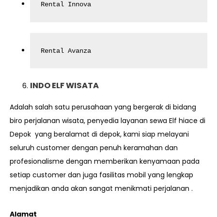
Rental Innova
Rental Avanza
INDO ELF WISATA
Adalah salah satu perusahaan yang bergerak di bidang
biro perjalanan wisata, penyedia layanan sewa Elf hiace di
Depok yang beralamat di depok, kami siap melayani
seluruh customer dengan penuh keramahan dan
profesionalisme dengan memberikan kenyamaan pada
setiap customer dan juga fasilitas mobil yang lengkap
menjadikan anda akan sangat menikmati perjalanan .
Alamat