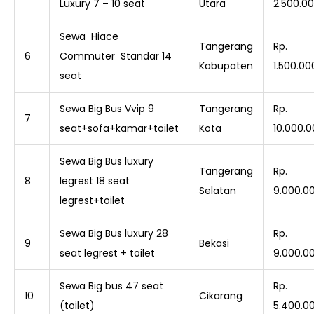
Luxury 7 – 10 seat
Utara
2.500.0
Sewa Hiace
Tangerang
Rp.
6
Commuter Standar 14
Kabupaten
1.500.00
seat
Sewa Big Bus Vvip 9
Tangerang
Rp.
7
seat+sofa+kamar+toilet
Kota
10.000.
Sewa Big Bus luxury
Tangerang
Rp.
8
legrest 18 seat
Selatan
9.000.0
legrest+toilet
Sewa Big Bus luxury 28
Rp.
9
Bekasi
seat legrest + toilet
9.000.0
Sewa Big bus 47 seat
Rp.
10
Cikarang
(toilet)
5.400.0