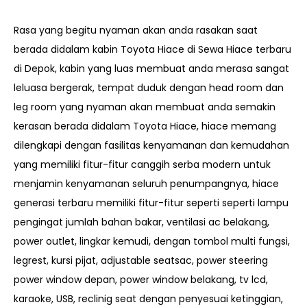
Rasa yang begitu nyaman akan anda rasakan saat
berada didalam kabin Toyota Hiace di Sewa Hiace terbaru
di Depok, kabin yang luas membuat anda merasa sangat
leluasa bergerak, tempat duduk dengan head room dan
leg room yang nyaman akan membuat anda semakin
kerasan berada didalam Toyota Hiace, hiace memang
dilengkapi dengan fasilitas kenyamanan dan kemudahan
yang memiliki fitur-fitur canggih serba modern untuk
menjamin kenyamanan seluruh penumpangnya, hiace
generasi terbaru memiliki fitur-fitur seperti seperti lampu
pengingat jumlah bahan bakar, ventilasi ac belakang,
power outlet, lingkar kemudi, dengan tombol multi fungsi,
legrest, kursi pijat, adjustable seatsac, power steering
power window depan, power window belakang, tv lcd,
karaoke, USB, reclinig seat dengan penyesuai ketinggian,