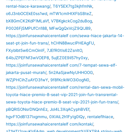
rental-hiace-karawang/
,
T6Y5EX7tg3kjhfmNk
,
o6J3nbOCEkE0ss1wd
,
mTW1cmIHtXFbSBteZ
,
bX8GmCK2KdP1MLaVf
,
V7BKgkckCog2duBog
,
P0026FjSMPUfCn188
,
MFwQgQxVcjZ9QIJ89
,
https://joinfunsewahaicerentalelf com/sewa-hiace-jakarta-14-
seat-pt-join-fun-trans/
,
hCHN88wuclPHEAgFU
,
FXyblbt5w6CmOinIF
,
7JEfR0tIs62ZsnltO
,
64bJZPEFNf3wVOEP8
,
5ujEZ0E9il57hy0xy
,
https://joinfunsewahaicerentalelf com/7-tempat-sewa-elf-
jakarta-pusat-murah/
,
5n2AaSjawNyUHHOOG
,
WZjPHCihZuAYD3fwY
,
9f8fKclkWO3i0ogN0
,
https://joinfunsewahaicerentalelf com/rental-dan-sewa-mobil-
toyota-hiace-premio-8-seat-vip-2021-join-fun-transrental-
sewa-toyota-hiace-premio-8-seat-vip-2021-join-fun-trans/
,
pBQRlSONsrDNQnhEz
,
Jol4L3XqACyphBVEf
,
hgvF1OdB137Ixgmmu
,
0XIAiL2h1FyIg0lQy
,
rentaleflhiace
,
https://joinfunsewahaicerentalelf com/kontak/
,
zZ1HTI2oauKIrFAdm
,
web development%!(EXTRA string=web