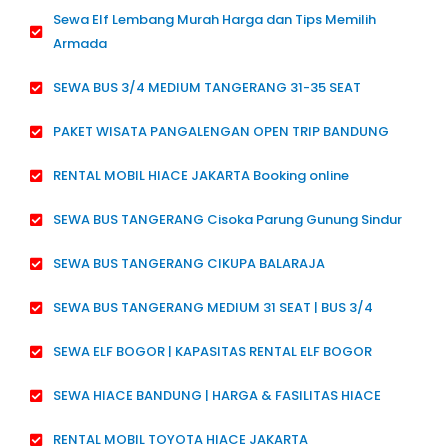
Sewa Elf Lembang Murah Harga dan Tips Memilih
Armada
SEWA BUS 3/4 MEDIUM TANGERANG 31-35 SEAT
PAKET WISATA PANGALENGAN OPEN TRIP BANDUNG
RENTAL MOBIL HIACE JAKARTA Booking online
SEWA BUS TANGERANG Cisoka Parung Gunung Sindur
SEWA BUS TANGERANG CIKUPA BALARAJA
SEWA BUS TANGERANG MEDIUM 31 SEAT | BUS 3/4
SEWA ELF BOGOR | KAPASITAS RENTAL ELF BOGOR
SEWA HIACE BANDUNG | HARGA & FASILITAS HIACE
RENTAL MOBIL TOYOTA HIACE JAKARTA