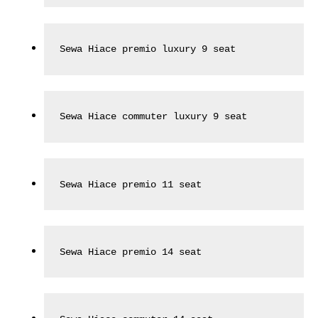
Sewa Hiace premio luxury 9 seat
Sewa Hiace commuter luxury 9 seat
Sewa Hiace premio 11 seat
Sewa Hiace premio 14 seat