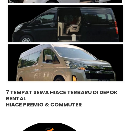
7 TEMPAT SEWA HIACE TERBARU DI DEPOK
RENTAL
HIACE PREMIO & COMMUTER