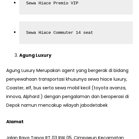
Sewa Hiace Premio VIP
Sewa Hiace Commuter 14 seat
Agung Luxury
Agung Luxury Merupakan agent yang bergerak di bidang
penyewahaan transportasi khusunya sewa hiace luxury,
Coaster, elf, bus serta sewa mobil kecil (toyota avanza,
innova, Alphard ) dengan pengalaman dan beroperasi di
Depok namun mencakup wilayah jabodetabek
Alamat
Jalan Raya Tapos RT 03 RW 05, Cimpaeun Kecamatan