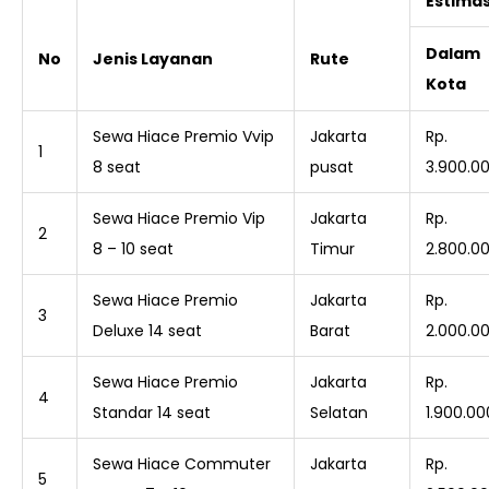
Estimas
Dalam
No
Jenis Layanan
Rute
Kota
Sewa Hiace Premio Vvip
Jakarta
Rp.
1
8 seat
pusat
3.900.0
Sewa Hiace Premio Vip
Jakarta
Rp.
2
8 – 10 seat
Timur
2.800.0
Sewa Hiace Premio
Jakarta
Rp.
3
Deluxe 14 seat
Barat
2.000.0
Sewa Hiace Premio
Jakarta
Rp.
4
Standar 14 seat
Selatan
1.900.00
Sewa Hiace Commuter
Jakarta
Rp.
5