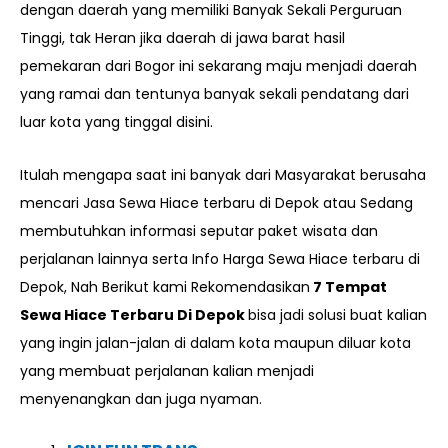
dengan daerah yang memiliki Banyak Sekali Perguruan
Tinggi, tak Heran jika daerah di jawa barat hasil
pemekaran dari Bogor ini sekarang maju menjadi daerah
yang ramai dan tentunya banyak sekali pendatang dari
luar kota yang tinggal disini.
Itulah mengapa saat ini banyak dari Masyarakat berusaha
mencari Jasa Sewa Hiace terbaru di Depok atau Sedang
membutuhkan informasi seputar paket wisata dan
perjalanan lainnya serta Info Harga Sewa Hiace terbaru di
Depok, Nah Berikut kami Rekomendasikan
7 Tempat
Sewa Hiace Terbaru Di Depok
bisa jadi solusi buat kalian
yang ingin jalan-jalan di dalam kota maupun diluar kota
yang membuat perjalanan kalian menjadi
menyenangkan dan juga nyaman.