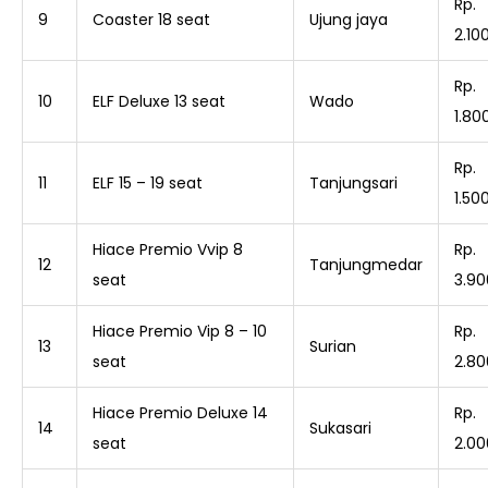
Rp.
9
Coaster 18 seat
Ujung jaya
2.10
Rp.
10
ELF Deluxe 13 seat
Wado
1.80
Rp.
11
ELF 15 – 19 seat
Tanjungsari
1.50
Hiace Premio Vvip 8
Rp.
12
Tanjungmedar
seat
3.90
Hiace Premio Vip 8 – 10
Rp.
13
Surian
seat
2.80
Hiace Premio Deluxe 14
Rp.
14
Sukasari
seat
2.00