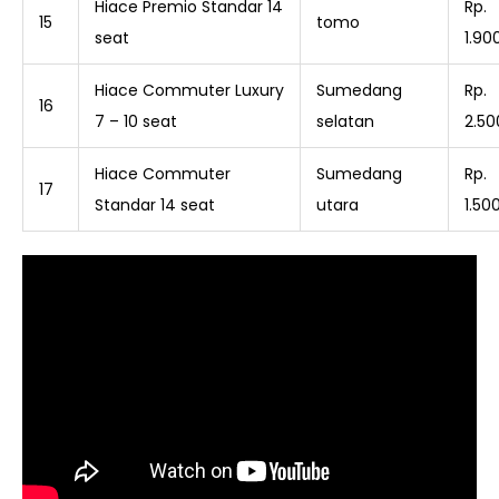
Hiace Premio Standar 14
Rp.
15
tomo
seat
1.90
Hiace Commuter Luxury
Sumedang
Rp.
16
7 – 10 seat
selatan
2.50
Hiace Commuter
Sumedang
Rp.
17
Standar 14 seat
utara
1.50