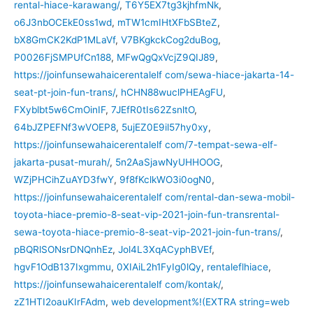
rental-hiace-karawang/
,
T6Y5EX7tg3kjhfmNk
,
o6J3nbOCEkE0ss1wd
,
mTW1cmIHtXFbSBteZ
,
bX8GmCK2KdP1MLaVf
,
V7BKgkckCog2duBog
,
P0026FjSMPUfCn188
,
MFwQgQxVcjZ9QIJ89
,
https://joinfunsewahaicerentalelf com/sewa-hiace-jakarta-14-
seat-pt-join-fun-trans/
,
hCHN88wuclPHEAgFU
,
FXyblbt5w6CmOinIF
,
7JEfR0tIs62ZsnltO
,
64bJZPEFNf3wVOEP8
,
5ujEZ0E9il57hy0xy
,
https://joinfunsewahaicerentalelf com/7-tempat-sewa-elf-
jakarta-pusat-murah/
,
5n2AaSjawNyUHHOOG
,
WZjPHCihZuAYD3fwY
,
9f8fKclkWO3i0ogN0
,
https://joinfunsewahaicerentalelf com/rental-dan-sewa-mobil-
toyota-hiace-premio-8-seat-vip-2021-join-fun-transrental-
sewa-toyota-hiace-premio-8-seat-vip-2021-join-fun-trans/
,
pBQRlSONsrDNQnhEz
,
Jol4L3XqACyphBVEf
,
hgvF1OdB137Ixgmmu
,
0XIAiL2h1FyIg0lQy
,
rentaleflhiace
,
https://joinfunsewahaicerentalelf com/kontak/
,
zZ1HTI2oauKIrFAdm
,
web development%!(EXTRA string=web