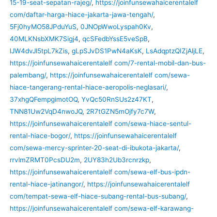
15-19-seat-sepatan-rajeg/
,
https://joinfunsewahaicerentalelf
com/daftar-harga-hiace-jakarta-jawa-tengah/
,
5Fj0hyMO58JPduYuS
,
0JNOpWwoLyspah0Kv
,
40MLKNsbXMK7Sigj4
,
qcSFedbYssE5veSpB
,
lJW4dvJl5tpL7kZis
,
gLpSJvDS1PwN4aKsK
,
LsAdqptzQIZjAljLE
,
https://joinfunsewahaicerentalelf com/7-rental-mobil-dan-bus-
palembang/
,
https://joinfunsewahaicerentalelf com/sewa-
hiace-tangerang-rental-hiace-aeropolis-neglasari/
,
37xhgQFempgimotOQ
,
YvQc50RnSUs2z47KT
,
TNN81Uw2VqD4nwoJQ
,
2R7tGZN5mOjfy7c7W
,
https://joinfunsewahaicerentalelf com/sewa-hiace-sentul-
rental-hiace-bogor/
,
https://joinfunsewahaicerentalelf
com/sewa-mercy-sprinter-20-seat-di-ibukota-jakarta/
,
rrvlmZRMT0PcsDU2m
,
2UY83h2Ub3rcnrzkp
,
https://joinfunsewahaicerentalelf com/sewa-elf-bus-ipdn-
rental-hiace-jatinangor/
,
https://joinfunsewahaicerentalelf
com/tempat-sewa-elf-hiace-subang-rental-bus-subang/
,
https://joinfunsewahaicerentalelf com/sewa-elf-karawang-