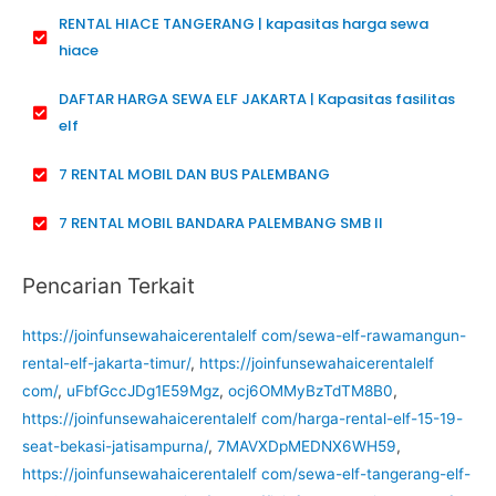
RENTAL HIACE TANGERANG | kapasitas harga sewa
hiace
DAFTAR HARGA SEWA ELF JAKARTA | Kapasitas fasilitas
elf
7 RENTAL MOBIL DAN BUS PALEMBANG
7 RENTAL MOBIL BANDARA PALEMBANG SMB II
Pencarian Terkait
https://joinfunsewahaicerentalelf com/sewa-elf-rawamangun-
rental-elf-jakarta-timur/
,
https://joinfunsewahaicerentalelf
com/
,
uFbfGccJDg1E59Mgz
,
ocj6OMMyBzTdTM8B0
,
https://joinfunsewahaicerentalelf com/harga-rental-elf-15-19-
seat-bekasi-jatisampurna/
,
7MAVXDpMEDNX6WH59
,
https://joinfunsewahaicerentalelf com/sewa-elf-tangerang-elf-