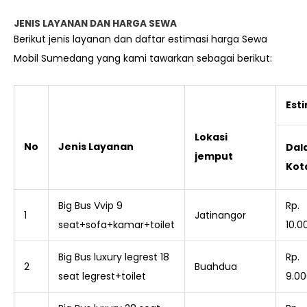
JENIS LAYANAN DAN HARGA SEWA
Berikut jenis layanan dan daftar estimasi harga Sewa
Mobil Sumedang yang kami tawarkan sebagai berikut:
Est
Lokasi
No
Jenis Layanan
Dal
jemput
Kot
Big Bus Vvip 9
Rp.
1
Jatinangor
seat+sofa+kamar+toilet
10.0
Big Bus luxury legrest 18
Rp.
2
Buahdua
seat legrest+toilet
9.00