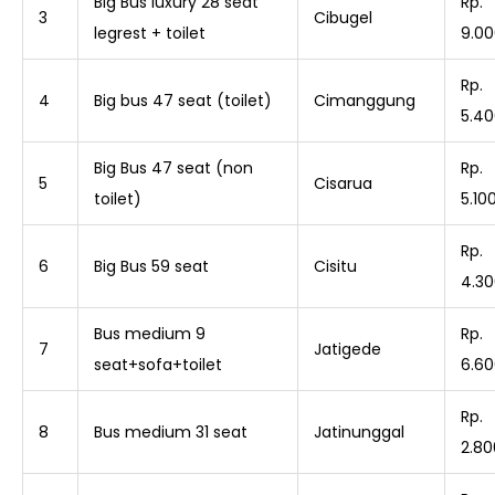
Big Bus luxury 28 seat
Rp.
3
Cibugel
legrest + toilet
9.00
Rp.
4
Big bus 47 seat (toilet)
Cimanggung
5.40
Big Bus 47 seat (non
Rp.
5
Cisarua
toilet)
5.10
Rp.
6
Big Bus 59 seat
Cisitu
4.30
Bus medium 9
Rp.
7
Jatigede
seat+sofa+toilet
6.60
Rp.
8
Bus medium 31 seat
Jatinunggal
2.80