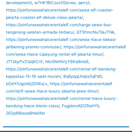
development)
,
w7HK1BiCzzs3Sbvwe
,
qerryt
,
https://joinfunsewahaicerentalelf com/sewa-elf-coaster-
jakarta-coaster-elf-deluxe-class-jakarta/
,
https://joinfunsewahaicerentalelf com/harga-sewa-bus-
tangerang-selatan-armada-terbaru/
,
QT5fImcNu7liaJTNk
,
https://joinfunsewahaicerentalelf com/sewa-hiace-bekasi-
jatibening-premio-commuter/
,
https://joinfunsewahaicerentalelf
com/sewa-hiace-cipayung-rental-elf-jakarta-timur/
,
J7TzbyPx31aIjKCrX
,
hKo5NHhVyY9Ka8mb6
,
https://joinfunsewahaicerentalelf com/rental-elf-bandung-
kapasitas-15-19-seat-murah/
,
Bq6pqqUIslps5qPdD
,
bOzH1Ugoh6j2DWuLv
,
https://joinfunsewahaicerentalelf
com/tarif-sewa-hiace-luxury-jakarta-jawa-timur/
,
https://joinfunsewahaicerentalelf com/rental-hiace-luxury-
bandung-hiace-bisnis-class/
,
FsgpbnxXj0ZRaHYli
,
2E0plRBwseBhkkINn