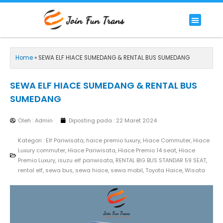
Lewati
ke
Menu
HIACE COMMUTER
HIACE LUXURY COMMUTER
PREMIUM/LUXURY BUS
RENTAL BIG BUS STANDAR 59 SEAT
konten
Home
»
SEWA ELF HIACE SUMEDANG & RENTAL BUS SUMEDANG
SEWA ELF HIACE SUMEDANG & RENTAL BUS
SUMEDANG
Oleh : Admin
Diposting pada :
22 Maret 2024
Kategori :
Elf Pariwisata
,
haice premio luxury
,
Hiace Commuter
,
Hiace
Luxury commuter
,
Hiace Pariwisata
,
Hiace Premio 14 seat
,
Hiace
Premio Luxury
,
isuzu elf pariwisata
,
RENTAL BIG BUS STANDAR 59 SEAT
,
rental elf
,
sewa bus
,
sewa hiace
,
sewa mobil
,
Toyota Haice
,
Wisata