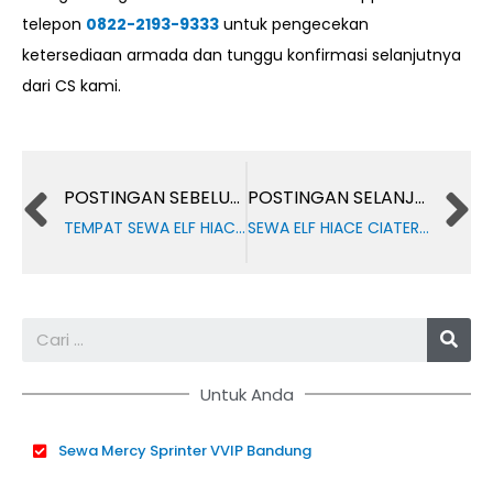
telepon
0822-2193-9333
untuk pengecekan
ketersediaan armada dan tunggu konfirmasi selanjutnya
dari CS kami.
Prev
POSTINGAN SEBELUMNYA
POSTINGAN SELANJUTNYA
TEMPAT SEWA ELF HIACE SUBANG | RENTAL BUS SUBANG
SEWA ELF HIACE CIATER SUBANG | RENTAL MOBIL CIATER
Sea
Untuk Anda
Sewa Mercy Sprinter VVIP Bandung