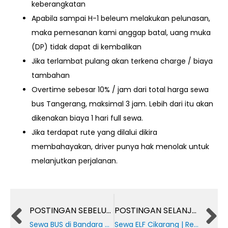
keberangkatan
Apabila sampai H-1 beleum melakukan pelunasan,
maka pemesanan kami anggap batal, uang muka
(DP) tidak dapat di kembalikan
Jika terlambat pulang akan terkena charge / biaya
tambahan
Overtime sebesar 10% / jam dari total harga sewa
bus Tangerang, maksimal 3 jam. Lebih dari itu akan
dikenakan biaya 1 hari full sewa.
Jika terdapat rute yang dilalui dikira
membahayakan, driver punya hak menolak
untuk
melanjutkan perjalanan.
Prev
POSTINGAN SEBELUMNYA
POSTINGAN SELANJUTNYA
Sewa BUS di Bandara CGK Soekarno – Hatta | Rental BUS Airport
Sewa ELF Cikarang | Rental Isuzu ELF Cikarang