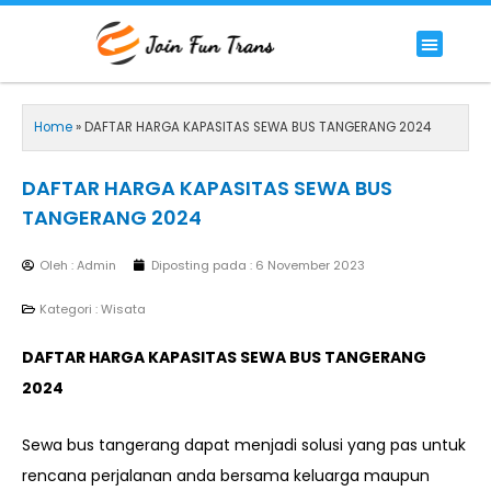
Lewati
ke
Menu
HIACE COMMUTER
HIACE LUXURY COMMUTER
PREMIUM/LUXURY BUS
RENTAL BIG BUS STANDAR 59 SEAT
konten
Home
»
DAFTAR HARGA KAPASITAS SEWA BUS TANGERANG 2024
DAFTAR HARGA KAPASITAS SEWA BUS
TANGERANG 2024
Oleh : Admin
Diposting pada :
6 November 2023
Kategori :
Wisata
DAFTAR HARGA KAPASITAS SEWA BUS TANGERANG
2024
Sewa bus tangerang dapat menjadi solusi yang pas untuk
rencana perjalanan anda bersama keluarga maupun