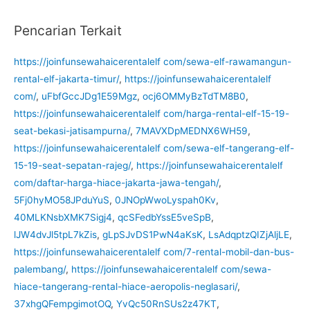
Pencarian Terkait
https://joinfunsewahaicerentalelf com/sewa-elf-rawamangun-
rental-elf-jakarta-timur/
,
https://joinfunsewahaicerentalelf
com/
,
uFbfGccJDg1E59Mgz
,
ocj6OMMyBzTdTM8B0
,
https://joinfunsewahaicerentalelf com/harga-rental-elf-15-19-
seat-bekasi-jatisampurna/
,
7MAVXDpMEDNX6WH59
,
https://joinfunsewahaicerentalelf com/sewa-elf-tangerang-elf-
15-19-seat-sepatan-rajeg/
,
https://joinfunsewahaicerentalelf
com/daftar-harga-hiace-jakarta-jawa-tengah/
,
5Fj0hyMO58JPduYuS
,
0JNOpWwoLyspah0Kv
,
40MLKNsbXMK7Sigj4
,
qcSFedbYssE5veSpB
,
lJW4dvJl5tpL7kZis
,
gLpSJvDS1PwN4aKsK
,
LsAdqptzQIZjAljLE
,
https://joinfunsewahaicerentalelf com/7-rental-mobil-dan-bus-
palembang/
,
https://joinfunsewahaicerentalelf com/sewa-
hiace-tangerang-rental-hiace-aeropolis-neglasari/
,
37xhgQFempgimotOQ
,
YvQc50RnSUs2z47KT
,