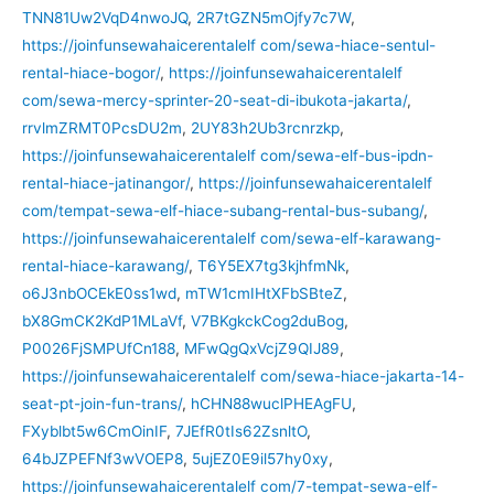
TNN81Uw2VqD4nwoJQ
,
2R7tGZN5mOjfy7c7W
,
https://joinfunsewahaicerentalelf com/sewa-hiace-sentul-
rental-hiace-bogor/
,
https://joinfunsewahaicerentalelf
com/sewa-mercy-sprinter-20-seat-di-ibukota-jakarta/
,
rrvlmZRMT0PcsDU2m
,
2UY83h2Ub3rcnrzkp
,
https://joinfunsewahaicerentalelf com/sewa-elf-bus-ipdn-
rental-hiace-jatinangor/
,
https://joinfunsewahaicerentalelf
com/tempat-sewa-elf-hiace-subang-rental-bus-subang/
,
https://joinfunsewahaicerentalelf com/sewa-elf-karawang-
rental-hiace-karawang/
,
T6Y5EX7tg3kjhfmNk
,
o6J3nbOCEkE0ss1wd
,
mTW1cmIHtXFbSBteZ
,
bX8GmCK2KdP1MLaVf
,
V7BKgkckCog2duBog
,
P0026FjSMPUfCn188
,
MFwQgQxVcjZ9QIJ89
,
https://joinfunsewahaicerentalelf com/sewa-hiace-jakarta-14-
seat-pt-join-fun-trans/
,
hCHN88wuclPHEAgFU
,
FXyblbt5w6CmOinIF
,
7JEfR0tIs62ZsnltO
,
64bJZPEFNf3wVOEP8
,
5ujEZ0E9il57hy0xy
,
https://joinfunsewahaicerentalelf com/7-tempat-sewa-elf-