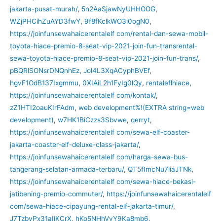
jakarta-pusat-murah/
,
5n2AaSjawNyUHHOOG
,
WZjPHCihZuAYD3fwY
,
9f8fKclkWO3i0ogN0
,
https://joinfunsewahaicerentalelf com/rental-dan-sewa-mobil-
toyota-hiace-premio-8-seat-vip-2021-join-fun-transrental-
sewa-toyota-hiace-premio-8-seat-vip-2021-join-fun-trans/
,
pBQRlSONsrDNQnhEz
,
Jol4L3XqACyphBVEf
,
hgvF1OdB137Ixgmmu
,
0XIAiL2h1FyIg0lQy
,
rentaleflhiace
,
https://joinfunsewahaicerentalelf com/kontak/
,
zZ1HTI2oauKIrFAdm
,
web development%!(EXTRA string=web
development)
,
w7HK1BiCzzs3Sbvwe
,
qerryt
,
https://joinfunsewahaicerentalelf com/sewa-elf-coaster-
jakarta-coaster-elf-deluxe-class-jakarta/
,
https://joinfunsewahaicerentalelf com/harga-sewa-bus-
tangerang-selatan-armada-terbaru/
,
QT5fImcNu7liaJTNk
,
https://joinfunsewahaicerentalelf com/sewa-hiace-bekasi-
jatibening-premio-commuter/
,
https://joinfunsewahaicerentalelf
com/sewa-hiace-cipayung-rental-elf-jakarta-timur/
,
J7TzbyPx31aIjKCrX
,
hKo5NHhVyY9Ka8mb6
,