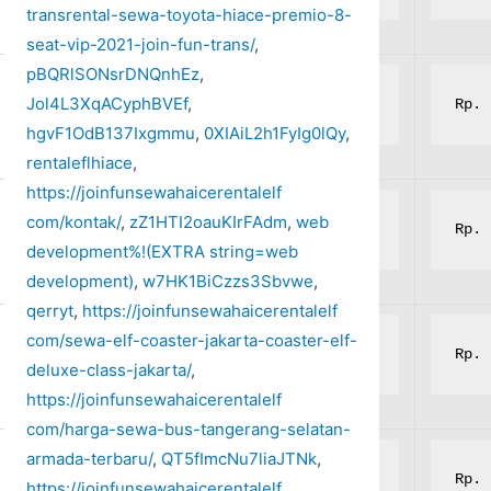
transrental-sewa-toyota-hiace-premio-8-
seat-vip-2021-join-fun-trans/
,
pBQRlSONsrDNQnhEz
,
Jol4L3XqACyphBVEf
,
Rp. 7.000.000,-
Rp. 
hgvF1OdB137Ixgmmu
,
0XIAiL2h1FyIg0lQy
,
rentaleflhiace
,
https://joinfunsewahaicerentalelf
com/kontak/
,
zZ1HTI2oauKIrFAdm
,
web
Rp. 7.000.000,-
Rp. 
development%!(EXTRA string=web
development)
,
w7HK1BiCzzs3Sbvwe
,
qerryt
,
https://joinfunsewahaicerentalelf
com/sewa-elf-coaster-jakarta-coaster-elf-
Rp. 7.000.000,-
Rp. 
deluxe-class-jakarta/
,
https://joinfunsewahaicerentalelf
com/harga-sewa-bus-tangerang-selatan-
armada-terbaru/
,
QT5fImcNu7liaJTNk
,
Rp. 7.000.000,-
Rp. 
https://joinfunsewahaicerentalelf