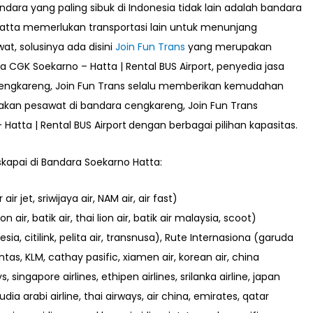
dara yang paling sibuk di Indonesia tidak lain adalah bandara
atta memerlukan transportasi lain untuk menunjang
t, solusinya ada disini
Join Fun Trans
yang merupakan
 CGK Soekarno – Hatta | Rental BUS Airport
, penyedia jasa
Cengkareng, Join Fun Trans selalu memberikan kemudahan
kan pesawat di bandara cengkareng, Join Fun Trans
Hatta | Rental BUS Airport
dengan berbagai pilihan kapasitas.
skapai di Bandara Soekarno Hatta:
r jet, sriwijaya air, NAM air, air fast)
n air, batik air, thai lion air, batik air malaysia, scoot)
a, citilink, pelita air, transnusa), Rute Internasiona (garuda
 qantas, KLM, cathay pasific, xiamen air, korean air, china
 singapore airlines, ethipen airlines, srilanka airline, japan
udia arabi airline, thai airways, air china, emirates, qatar