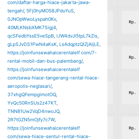
com/daftar-harga-hiace-jakarta-jawa-
tengah/
,
5Fj0hyMO58JPduYuS
,
0JNOpWwoLyspah0Kv
,
Rp. 6.000.000,-
Rp. 
40MLKNsbXMK7Sigj4
,
qcSFedbYssE5veSpB
,
lJW4dvJl5tpL7kZis
,
gLpSJvDS1PwN4aKsK
,
LsAdqptzQIZjAljLE
,
https://joinfunsewahaicerentalelf com/7-
Rp. 6.000.000,-
Rp. 
rental-mobil-dan-bus-palembang/
,
https://joinfunsewahaicerentalelf
com/sewa-hiace-tangerang-rental-hiace-
aeropolis-neglasari/
,
Rp. 6.000.000,-
Rp. 
37xhgQFempgimotOQ
,
YvQc50RnSUs2z47KT
,
TNN81Uw2VqD4nwoJQ
,
2R7tGZN5mOjfy7c7W
,
https://joinfunsewahaicerentalelf
Rp. 6.000.000,-
Rp. 
com/sewa-hiace-sentul-rental-hiace-