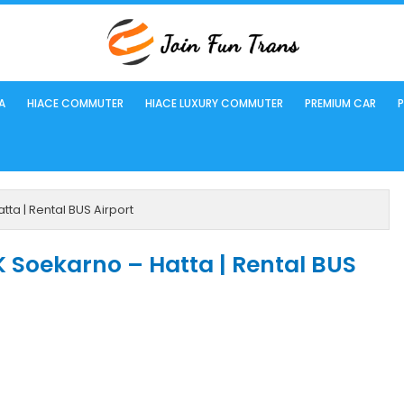
A
HIACE COMMUTER
HIACE LUXURY COMMUTER
PREMIUM CAR
P
a | Rental BUS Airport
 Soekarno – Hatta | Rental BUS