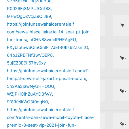
V7BKgkckCog2duBog
,
P0026FjSMPUfCn188
,
MFwQgQxVcjZ9QIJ89
,
https://joinfunsewahaicerentalelf
Rp. 6.500.000,-
Rp. 
com/sewa-hiace-jakarta-14-seat-pt-join-
fun-trans/
,
hCHN88wuclPHEAgFU
,
FXyblbt5w6CmOinIF
,
7JEfR0tIs62ZsnltO
,
64bJZPEFNf3wVOEP8
,
Rp. 6.500.000,-
Rp. 
5ujEZ0E9il57hy0xy
,
https://joinfunsewahaicerentalelf com/7-
tempat-sewa-elf-jakarta-pusat-murah/
,
5n2AaSjawNyUHHOOG
,
Rp. 6.500.000,-
Rp. 
WZjPHCihZuAYD3fwY
,
9f8fKclkWO3i0ogN0
,
https://joinfunsewahaicerentalelf
com/rental-dan-sewa-mobil-toyota-hiace-
Rp. 6.500.000,-
Rp. 
premio-8-seat-vip-2021-join-fun-