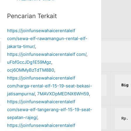
Pencarian Terkait
https://joinfunsewahaicerentalelf
com/sewa-elf-rawamangun-rental-elf-
jakarta-timur/
,
https://joinfunsewahaicerentalelf com/
,
uFbfGccJDg1E59Mgz
,
ocj6OMMyBzTdTM8B0
,
https://joinfunsewahaicerentalelf
Bus medium luxury 9 seat+sofa+toilet
Big 
com/harga-rental-elf-15-19-seat-bekasi-
jatisampurna/
,
7MAVXDpMEDNX6WH59
,
https://joinfunsewahaicerentalelf
com/sewa-elf-tangerang-elf-15-19-seat-
sepatan-rajeg/
,
Rp. 6.000.000,-
Rp. 
https://joinfunsewahaicerentalelf