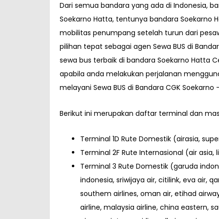
Dari semua bandara yang ada di Indonesia, ban
Soekarno Hatta, tentunya bandara Soekarno H
mobilitas penumpang setelah turun dari pesawa
pilihan tepat sebagai agen
Sewa BUS di Bandara
sewa bus terbaik di bandara Soekarno Hatta 
apabila anda melakukan perjalanan mengguna
melayani
Sewa BUS di Bandara CGK Soekarno – 
Berikut ini merupakan daftar terminal dan ma
Terminal 1D Rute Domestik (airasia, super ai
Terminal 2F Rute Internasional (air asia, lio
Terminal 3 Rute Domestik (garuda indonesi
indonesia, sriwijaya air, citilink, eva air,
southem airlines, oman air, etihad airways,
airline, malaysia airline, china eastern, sa