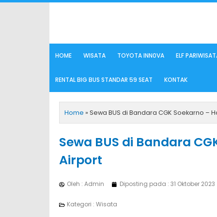
Lewati
ke
konten
HOME
WISATA
TOYOTA INN0VA
ELF PARIWISAT
RENTAL BIG BUS STANDAR 59 SEAT
KONTAK
Home
»
Sewa BUS di Bandara CGK Soekarno – Hatt
Sewa BUS di Bandara CGK
Airport
Oleh : Admin
Diposting pada :
31 Oktober 2023
Kategori :
Wisata