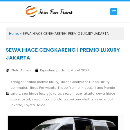
Lewati
ke
Menu
HIACE COMMUTER
HIACE LUXURY COMMUTER
PREMIUM/LUXURY BUS
RENTAL BIG BUS STANDAR 59 SEAT
konten
Home
»
SEWA HIACE CENGKARENG | PREMIO LUXURY JAKARTA
SEWA HIACE CENGKARENG | PREMIO LUXURY
JAKARTA
Oleh : Admin
Diposting pada :
8 Maret 2024
Kategori :
haice premio luxury
,
Hiace Commuter
,
Hiace Luxury
commuter
,
Hiace Pariwisata
,
Hiace Premio 14 seat
,
Hiace Premio
Luxury
,
sea hiace luxury jakarta
,
sewa hiace jakarta
,
sewa hiace
luxury jakart
,
sewa mobil bandara soekarno-hatta
,
sewa mobil
jakarta
,
Toyota Haice