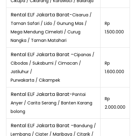
Cikupa / Cikarang / Karawaci / Balaraja
Rental ELF Jakarta Barat-
Cisarua /
Taman Safari / Lido / Gunung Mas /
Rp
Mega Mendung Cimelati / Curug
1.500.000
Nangka / Taman Matahari
Rental ELF Jakarta Barat –
Cipanas /
Cibodas / Sukabumi / Cimacan /
Rp
Jatiluhur /
1.600.000
Purwakarta / Cikampek
Rental ELF Jakarta Barat-
Pantai
Rp
Anyer / Carita Serang / Banten Karang
2.000.000
bolong
Rental ELF Jakarta Barat –
Bandung /
Lembang / Ciater / Maribaya / Citarik /