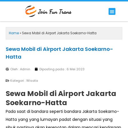
Lewati
ke
Menu
HIACE COMMUTER
HIACE LUXURY COMMUTER
PREMIUM/LUXURY BUS
RENTAL BIG BUS STANDAR 59 SEAT
konten
Home
»
Sewa Mobil di Airport Jakarta Soekarno-Hatta
Sewa Mobil di Airport Jakarta Soekarno-
Hatta
Oleh : Admin
Diposting pada :
6 Mei 2023
Kategori :
Wisata
Sewa Mobil di Airport Jakarta
Soekarno-Hatta
Pada saat di bandara seperti bandara Jakarta Soekarno-
Hatta yang yang lumayan padat dengan situasi yang
sibuk pastinya akan kerepotan dalam mencari kendaraan.