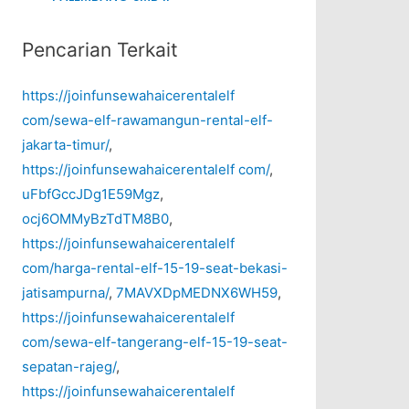
Pencarian Terkait
https://joinfunsewahaicerentalelf
com/sewa-elf-rawamangun-rental-elf-
jakarta-timur/
,
https://joinfunsewahaicerentalelf com/
,
uFbfGccJDg1E59Mgz
,
ocj6OMMyBzTdTM8B0
,
https://joinfunsewahaicerentalelf
com/harga-rental-elf-15-19-seat-bekasi-
jatisampurna/
,
7MAVXDpMEDNX6WH59
,
https://joinfunsewahaicerentalelf
com/sewa-elf-tangerang-elf-15-19-seat-
sepatan-rajeg/
,
https://joinfunsewahaicerentalelf