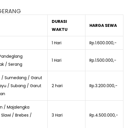
NGERANG
DURASI
HARGA SEWA
WAKTU
1 Hari
Rp.1.600.000,-
 Pandeglang
1 Hari
Rp.1.500.000,-
ak / Serang
g / Sumedang / Garut
yu / Subang / Garut
2 hari
Rp.3.200.000,-
ran
n / Majalengka
 Slawi / Brebes /
3 Hari
Rp.4.500.000,-