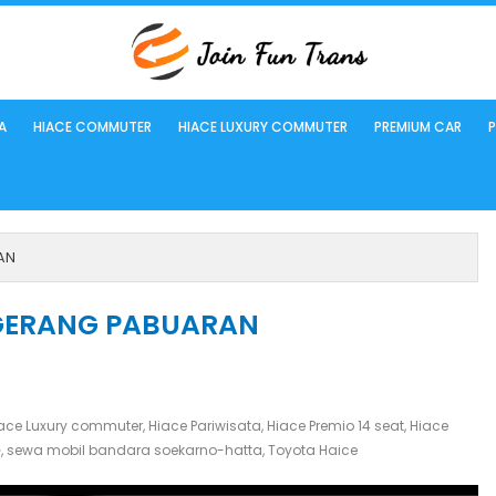
A
HIACE COMMUTER
HIACE LUXURY COMMUTER
PREMIUM CAR
P
AN
NGERANG PABUARAN
ace Luxury commuter
,
Hiace Pariwisata
,
Hiace Premio 14 seat
,
Hiace
G
,
sewa mobil bandara soekarno-hatta
,
Toyota Haice