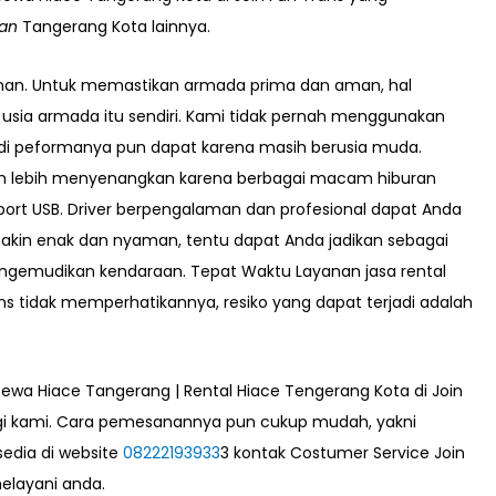
an
Tangerang Kota lainnya.
an. Untuk memastikan armada prima dan aman, hal
usia armada itu sendiri. Kami tidak pernah menggunakan
Jadi peformanya pun dapat karena masih berusia muda.
jauh lebih menyenangkan karena berbagai macam hiburan
 port USB. Driver berpengalaman dan profesional dapat Anda
kin enak dan nyaman, tentu dapat Anda jadikan sebagai
mengemudikan kendaraan. Tepat Waktu Layanan jasa rental
ns tidak memperhatikannya, resiko yang dapat terjadi adalah
wa Hiace Tangerang | Rental Hiace Tengerang Kota di Join
i kami. Cara pemesanannya pun cukup mudah, yakni
edia di website
08222193933
3 kontak Costumer Service Join
melayani anda
.