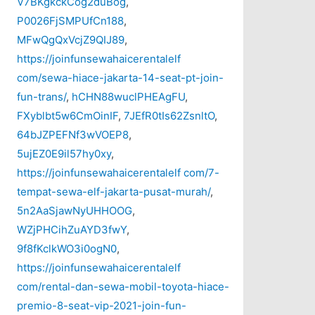
V7BKgkckCog2duBog
,
P0026FjSMPUfCn188
,
MFwQgQxVcjZ9QIJ89
,
https://joinfunsewahaicerentalelf
com/sewa-hiace-jakarta-14-seat-pt-join-
fun-trans/
,
hCHN88wuclPHEAgFU
,
FXyblbt5w6CmOinIF
,
7JEfR0tIs62ZsnltO
,
64bJZPEFNf3wVOEP8
,
5ujEZ0E9il57hy0xy
,
https://joinfunsewahaicerentalelf com/7-
tempat-sewa-elf-jakarta-pusat-murah/
,
5n2AaSjawNyUHHOOG
,
WZjPHCihZuAYD3fwY
,
9f8fKclkWO3i0ogN0
,
https://joinfunsewahaicerentalelf
com/rental-dan-sewa-mobil-toyota-hiace-
premio-8-seat-vip-2021-join-fun-