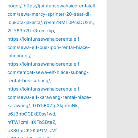
bogor/
,
https://joinfunsewahaicerentalelf
com/sewa-mercy-sprinter-20-seat-di-
ibukota-jakarta/
,
rrvlmZRMT0PcsDU2m
,
2UY83h2Ub3rcnrzkp
,
https://joinfunsewahaicerentalelf
com/sewa-elf-bus-ipdn-rental-hiace-
jatinangor/
,
https://joinfunsewahaicerentalelf
com/tempat-sewa-elf-hiace-subang-
rental-bus-subang/
,
https://joinfunsewahaicerentalelf
com/sewa-elf-karawang-rental-hiace-
karawang/
,
T6Y5EX7tg3kjhfmNk
,
o6J3nbOCEkE0ss1wd
,
mTW1cmIHtXFbSBteZ
,
bX8GmCK2KdP1MLaVf
,