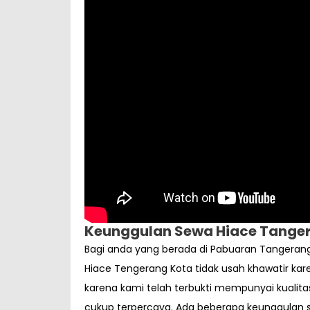
Keunggulan Sewa Hiace Tange
Bagi anda yang berada di Pabuaran Tangerang
Hiace Tengerang Kota tidak usah khawatir kar
karena kami telah terbukti mempunyai kualita
cukup terpercaya. Ada beberapa keunggulan s