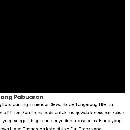
rang Pabuaran
 Kota dan ingin mencari Sewa Hiace Tangerang | Rental
ena PT Join Fun Trans hadir untuk menjawab keresahan kalian
s yang sangat tinggi dan penyedian transportasi Hiace yang
ewa Hiace Tangerang Kota di Join Fun Trans yang