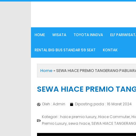
Lewati
ke
konten
HOME
WISATA
TOYOTA INN0VA
ELF PARIWISAT
RENTAL BIG BUS STANDAR 59 SEAT
KONTAK
Home
»
SEWA HIACE PREMIO TANGERANG PABUAR
SEWA HIACE PREMIO TA
Oleh : Admin
Diposting pada :
16 Maret 2024
Kategori :
haice premio luxury
,
Hiace Commuter
,
Hi
Premio Luxury
,
sewa hiace
,
SEWA HIACE TANGERAN