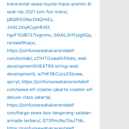
transrental-sewa-toyota-hiace-premio-8-
seat-vip-2021-join-fun-trans/
,
pBQRlSONsrDNQnhEz
,
Jol4L3XqACyphBVEf
,
hgvF1OdB137Ixgmmu
,
0XIAiL2h1FyIg0lQy
,
rentaleflhiace
,
https://joinfunsewahaicerentalelf
com/kontak/
,
zZ1HTI2oauKIrFAdm
,
web
development%!(EXTRA string=web
development)
,
w7HK1BiCzzs3Sbvwe
,
qerryt
,
https://joinfunsewahaicerentalelf
com/sewa-elf-coaster-jakarta-coaster-elf-
deluxe-class-jakarta/
,
https://joinfunsewahaicerentalelf
com/harga-sewa-bus-tangerang-selatan-
armada-terbaru/
,
QT5fImcNu7liaJTNk
,
https://joinfunsewahaicerentalelf