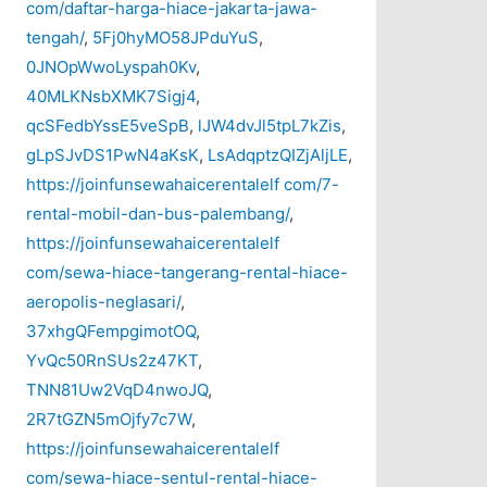
com/daftar-harga-hiace-jakarta-jawa-
tengah/
,
5Fj0hyMO58JPduYuS
,
0JNOpWwoLyspah0Kv
,
40MLKNsbXMK7Sigj4
,
qcSFedbYssE5veSpB
,
lJW4dvJl5tpL7kZis
,
gLpSJvDS1PwN4aKsK
,
LsAdqptzQIZjAljLE
,
https://joinfunsewahaicerentalelf com/7-
rental-mobil-dan-bus-palembang/
,
https://joinfunsewahaicerentalelf
com/sewa-hiace-tangerang-rental-hiace-
aeropolis-neglasari/
,
37xhgQFempgimotOQ
,
YvQc50RnSUs2z47KT
,
TNN81Uw2VqD4nwoJQ
,
2R7tGZN5mOjfy7c7W
,
https://joinfunsewahaicerentalelf
com/sewa-hiace-sentul-rental-hiace-