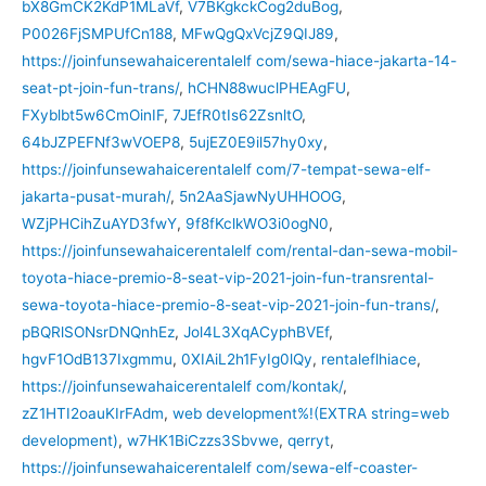
bX8GmCK2KdP1MLaVf
,
V7BKgkckCog2duBog
,
P0026FjSMPUfCn188
,
MFwQgQxVcjZ9QIJ89
,
https://joinfunsewahaicerentalelf com/sewa-hiace-jakarta-14-
seat-pt-join-fun-trans/
,
hCHN88wuclPHEAgFU
,
FXyblbt5w6CmOinIF
,
7JEfR0tIs62ZsnltO
,
64bJZPEFNf3wVOEP8
,
5ujEZ0E9il57hy0xy
,
https://joinfunsewahaicerentalelf com/7-tempat-sewa-elf-
jakarta-pusat-murah/
,
5n2AaSjawNyUHHOOG
,
WZjPHCihZuAYD3fwY
,
9f8fKclkWO3i0ogN0
,
https://joinfunsewahaicerentalelf com/rental-dan-sewa-mobil-
toyota-hiace-premio-8-seat-vip-2021-join-fun-transrental-
sewa-toyota-hiace-premio-8-seat-vip-2021-join-fun-trans/
,
pBQRlSONsrDNQnhEz
,
Jol4L3XqACyphBVEf
,
hgvF1OdB137Ixgmmu
,
0XIAiL2h1FyIg0lQy
,
rentaleflhiace
,
https://joinfunsewahaicerentalelf com/kontak/
,
zZ1HTI2oauKIrFAdm
,
web development%!(EXTRA string=web
development)
,
w7HK1BiCzzs3Sbvwe
,
qerryt
,
https://joinfunsewahaicerentalelf com/sewa-elf-coaster-