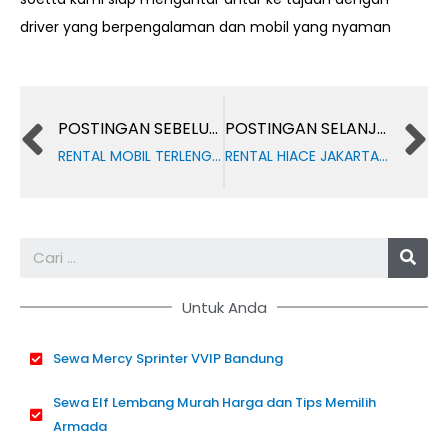
driver yang berpengalaman dan mobil yang nyaman
Prev
POSTINGAN SEBELUMNYA
POSTINGAN SELANJUTNYA
RENTAL MOBIL TERLENGKAP DI BANDARA SOETTA
RENTAL HIACE JAKARTA | SEWA HIACE JAKARTA BARAT
Sea
Untuk Anda
Sewa Mercy Sprinter VVIP Bandung
Sewa Elf Lembang Murah Harga dan Tips Memilih
Armada