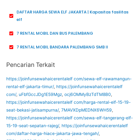
DAFTAR HARGA SEWA ELF JAKARTA | Kapasitas fasilitas
elf
7 RENTAL MOBIL DAN BUS PALEMBANG
7 RENTAL MOBIL BANDARA PALEMBANG SMB II
Pencarian Terkait
https://joinfunsewahaicerentalelf com/sewa-elf-rawamangun-
rental-elf-jakarta-timur/
,
https://joinfunsewahaicerentalelf
com/
,
uFbfGccJDg1E59Mgz
,
ocj6OMMyBzTdTM8B0
,
https://joinfunsewahaicerentalelf com/harga-rental-elf-15-19-
seat-bekasi-jatisampurna/
,
7MAVXDpMEDNX6WH59
,
https://joinfunsewahaicerentalelf com/sewa-elf-tangerang-elf-
15-19-seat-sepatan-rajeg/
,
https://joinfunsewahaicerentalelf
com/daftar-harga-hiace-jakarta-jawa-tengah/
,