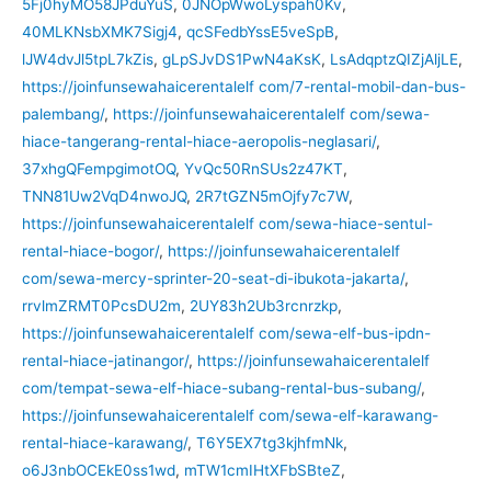
5Fj0hyMO58JPduYuS
,
0JNOpWwoLyspah0Kv
,
40MLKNsbXMK7Sigj4
,
qcSFedbYssE5veSpB
,
lJW4dvJl5tpL7kZis
,
gLpSJvDS1PwN4aKsK
,
LsAdqptzQIZjAljLE
,
https://joinfunsewahaicerentalelf com/7-rental-mobil-dan-bus-
palembang/
,
https://joinfunsewahaicerentalelf com/sewa-
hiace-tangerang-rental-hiace-aeropolis-neglasari/
,
37xhgQFempgimotOQ
,
YvQc50RnSUs2z47KT
,
TNN81Uw2VqD4nwoJQ
,
2R7tGZN5mOjfy7c7W
,
https://joinfunsewahaicerentalelf com/sewa-hiace-sentul-
rental-hiace-bogor/
,
https://joinfunsewahaicerentalelf
com/sewa-mercy-sprinter-20-seat-di-ibukota-jakarta/
,
rrvlmZRMT0PcsDU2m
,
2UY83h2Ub3rcnrzkp
,
https://joinfunsewahaicerentalelf com/sewa-elf-bus-ipdn-
rental-hiace-jatinangor/
,
https://joinfunsewahaicerentalelf
com/tempat-sewa-elf-hiace-subang-rental-bus-subang/
,
https://joinfunsewahaicerentalelf com/sewa-elf-karawang-
rental-hiace-karawang/
,
T6Y5EX7tg3kjhfmNk
,
o6J3nbOCEkE0ss1wd
,
mTW1cmIHtXFbSBteZ
,