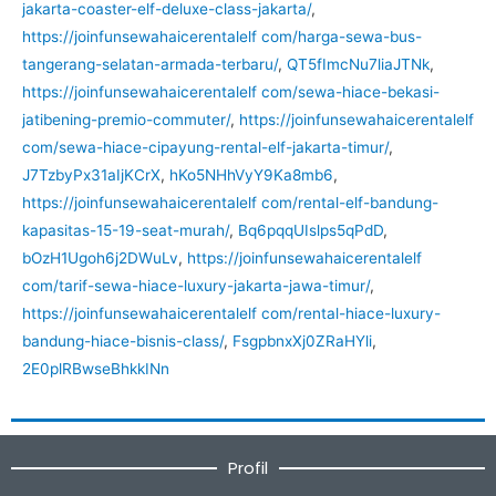
jakarta-coaster-elf-deluxe-class-jakarta/
,
https://joinfunsewahaicerentalelf com/harga-sewa-bus-
tangerang-selatan-armada-terbaru/
,
QT5fImcNu7liaJTNk
,
https://joinfunsewahaicerentalelf com/sewa-hiace-bekasi-
jatibening-premio-commuter/
,
https://joinfunsewahaicerentalelf
com/sewa-hiace-cipayung-rental-elf-jakarta-timur/
,
J7TzbyPx31aIjKCrX
,
hKo5NHhVyY9Ka8mb6
,
https://joinfunsewahaicerentalelf com/rental-elf-bandung-
kapasitas-15-19-seat-murah/
,
Bq6pqqUIslps5qPdD
,
bOzH1Ugoh6j2DWuLv
,
https://joinfunsewahaicerentalelf
com/tarif-sewa-hiace-luxury-jakarta-jawa-timur/
,
https://joinfunsewahaicerentalelf com/rental-hiace-luxury-
bandung-hiace-bisnis-class/
,
FsgpbnxXj0ZRaHYli
,
2E0plRBwseBhkkINn
Profil