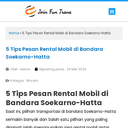
Lewati
ke
Menu
HIACE COMMUTER
HIACE LUXURY COMMUTER
PREMIUM/LUXURY BUS
RENTAL BIG BUS STANDAR 59 SEAT
konten
Home
»
5 Tips Pesan Rental Mobil di Bandara Soekarno-Hatta
5 Tips Pesan Rental Mobil di Bandara
Soekarno-Hatta
Oleh : Admin
Diposting pada :
29 Mei 2023
Kategori :
Wisata
5 Tips Pesan Rental Mobil di
Bandara Soekarno-Hatta
Saat ini, pilihan transportasi di bandara Soekarno-Hatta
semakin banyak dan Salah satu pilihan yang paling
diminati ialah menggunakan jasa rental mobil antar