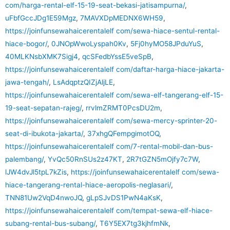
com/harga-rental-elf-15-19-seat-bekasi-jatisampurna/
,
uFbfGccJDg1E59Mgz
,
7MAVXDpMEDNX6WH59
,
https://joinfunsewahaicerentalelf com/sewa-hiace-sentul-rental-
hiace-bogor/
,
0JNOpWwoLyspah0Kv
,
5Fj0hyMO58JPduYuS
,
40MLKNsbXMK7Sigj4
,
qcSFedbYssE5veSpB
,
https://joinfunsewahaicerentalelf com/daftar-harga-hiace-jakarta-
jawa-tengah/
,
LsAdqptzQIZjAljLE
,
https://joinfunsewahaicerentalelf com/sewa-elf-tangerang-elf-15-
19-seat-sepatan-rajeg/
,
rrvlmZRMT0PcsDU2m
,
https://joinfunsewahaicerentalelf com/sewa-mercy-sprinter-20-
seat-di-ibukota-jakarta/
,
37xhgQFempgimotOQ
,
https://joinfunsewahaicerentalelf com/7-rental-mobil-dan-bus-
palembang/
,
YvQc50RnSUs2z47KT
,
2R7tGZN5mOjfy7c7W
,
lJW4dvJl5tpL7kZis
,
https://joinfunsewahaicerentalelf com/sewa-
hiace-tangerang-rental-hiace-aeropolis-neglasari/
,
TNN81Uw2VqD4nwoJQ
,
gLpSJvDS1PwN4aKsK
,
https://joinfunsewahaicerentalelf com/tempat-sewa-elf-hiace-
subang-rental-bus-subang/
,
T6Y5EX7tg3kjhfmNk
,