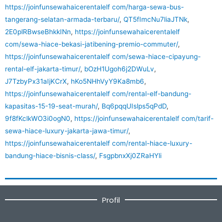
https://joinfunsewahaicerentalelf com/harga-sewa-bus-
tangerang-selatan-armada-terbaru/
,
QT5fImcNu7liaJTNk
,
2E0plRBwseBhkkINn
,
https://joinfunsewahaicerentalelf
com/sewa-hiace-bekasi-jatibening-premio-commuter/
,
https://joinfunsewahaicerentalelf com/sewa-hiace-cipayung-
rental-elf-jakarta-timur/
,
bOzH1Ugoh6j2DWuLv
,
J7TzbyPx31aIjKCrX
,
hKo5NHhVyY9Ka8mb6
,
https://joinfunsewahaicerentalelf com/rental-elf-bandung-
kapasitas-15-19-seat-murah/
,
Bq6pqqUIslps5qPdD
,
9f8fKclkWO3i0ogN0
,
https://joinfunsewahaicerentalelf com/tarif-
sewa-hiace-luxury-jakarta-jawa-timur/
,
https://joinfunsewahaicerentalelf com/rental-hiace-luxury-
bandung-hiace-bisnis-class/
,
FsgpbnxXj0ZRaHYli
Profil