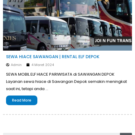
SEWA HIACE SAWANGAN | RENTAL ELF DEPOK
Admin
4 Maret 2024
SEWA MOBIL ELF HIACE PARIWISATA di SAWANGAN DEPOK
Layanan sewa hiace di Sawangan Depok semakin meningkat
saat ini, tetapi anda …
Read More
Se