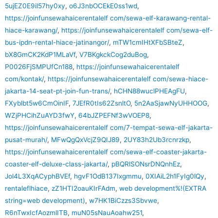
5ujEZ0E9il57hy0xy
,
o6J3nbOCEkE0ss1wd
,
https://joinfunsewahaicerentalelf com/sewa-elf-karawang-rental-
hiace-karawang/
,
https://joinfunsewahaicerentalelf com/sewa-elf-
bus-ipdn-rental-hiace-jatinangor/
,
mTW1cmIHtXFbSBteZ
,
bX8GmCK2KdP1MLaVf
,
V7BKgkckCog2duBog
,
P0026FjSMPUfCn188
,
https://joinfunsewahaicerentalelf
com/kontak/
,
https://joinfunsewahaicerentalelf com/sewa-hiace-
jakarta-14-seat-pt-join-fun-trans/
,
hCHN88wuclPHEAgFU
,
FXyblbt5w6CmOinIF
,
7JEfR0tIs62ZsnltO
,
5n2AaSjawNyUHHOOG
,
WZjPHCihZuAYD3fwY
,
64bJZPEFNf3wVOEP8
,
https://joinfunsewahaicerentalelf com/7-tempat-sewa-elf-jakarta-
pusat-murah/
,
MFwQgQxVcjZ9QIJ89
,
2UY83h2Ub3rcnrzkp
,
https://joinfunsewahaicerentalelf com/sewa-elf-coaster-jakarta-
coaster-elf-deluxe-class-jakarta/
,
pBQRlSONsrDNQnhEz
,
Jol4L3XqACyphBVEf
,
hgvF1OdB137Ixgmmu
,
0XIAiL2h1FyIg0lQy
,
rentaleflhiace
,
zZ1HTI2oauKIrFAdm
,
web development%!(EXTRA
string=web development)
,
w7HK1BiCzzs3Sbvwe
,
R6nTwxIcfAozmlITB
,
muN05sNauAoahw251
,