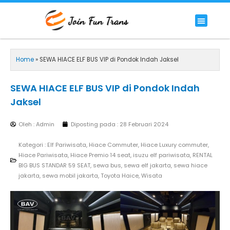
Lewati
ke
Menu
HIACE COMMUTER
HIACE LUXURY COMMUTER
PREMIUM/LUXURY BUS
RENTAL BIG BUS STANDAR 59 SEAT
konten
Home
»
SEWA HIACE ELF BUS VIP di Pondok Indah Jaksel
SEWA HIACE ELF BUS VIP di Pondok Indah
Jaksel
Oleh : Admin
Diposting pada :
28 Februari 2024
Kategori :
Elf Pariwisata
,
Hiace Commuter
,
Hiace Luxury commuter
,
Hiace Pariwisata
,
Hiace Premio 14 seat
,
isuzu elf pariwisata
,
RENTAL
BIG BUS STANDAR 59 SEAT
,
sewa bus
,
sewa elf jakarta
,
sewa hiace
jakarta
,
sewa mobil jakarta
,
Toyota Haice
,
Wisata