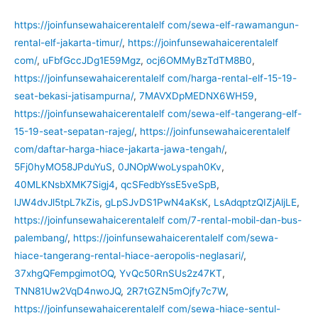
https://joinfunsewahaicerentalelf com/sewa-elf-rawamangun-
rental-elf-jakarta-timur/
,
https://joinfunsewahaicerentalelf
com/
,
uFbfGccJDg1E59Mgz
,
ocj6OMMyBzTdTM8B0
,
https://joinfunsewahaicerentalelf com/harga-rental-elf-15-19-
seat-bekasi-jatisampurna/
,
7MAVXDpMEDNX6WH59
,
https://joinfunsewahaicerentalelf com/sewa-elf-tangerang-elf-
15-19-seat-sepatan-rajeg/
,
https://joinfunsewahaicerentalelf
com/daftar-harga-hiace-jakarta-jawa-tengah/
,
5Fj0hyMO58JPduYuS
,
0JNOpWwoLyspah0Kv
,
40MLKNsbXMK7Sigj4
,
qcSFedbYssE5veSpB
,
lJW4dvJl5tpL7kZis
,
gLpSJvDS1PwN4aKsK
,
LsAdqptzQIZjAljLE
,
https://joinfunsewahaicerentalelf com/7-rental-mobil-dan-bus-
palembang/
,
https://joinfunsewahaicerentalelf com/sewa-
hiace-tangerang-rental-hiace-aeropolis-neglasari/
,
37xhgQFempgimotOQ
,
YvQc50RnSUs2z47KT
,
TNN81Uw2VqD4nwoJQ
,
2R7tGZN5mOjfy7c7W
,
https://joinfunsewahaicerentalelf com/sewa-hiace-sentul-