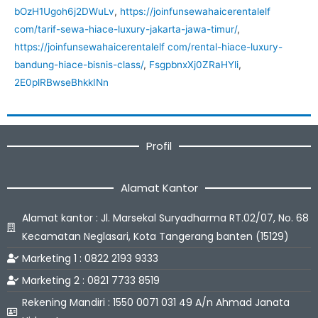
bOzH1Ugoh6j2DWuLv
,
https://joinfunsewahaicerentalelf
com/tarif-sewa-hiace-luxury-jakarta-jawa-timur/
,
https://joinfunsewahaicerentalelf com/rental-hiace-luxury-
bandung-hiace-bisnis-class/
,
FsgpbnxXj0ZRaHYli
,
2E0plRBwseBhkkINn
Profil
Alamat Kantor
Alamat kantor : Jl. Marsekal Suryadharma RT.02/07, No. 68
Kecamatan Neglasari, Kota Tangerang banten (15129)
Marketing 1 : 0822 2193 9333
Marketing 2 : 0821 7733 8519
Rekening Mandiri : 1550 0071 031 49 A/n Ahmad Janata