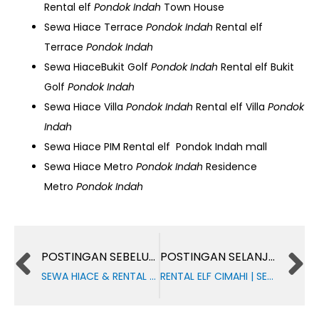
Rental elf
Pondok Indah
Town House
Sewa Hiace Terrace
Pondok Indah
Rental elf
Terrace
Pondok Indah
Sewa HiaceBukit Golf
Pondok Indah
Rental elf Bukit
Golf
Pondok Indah
Sewa Hiace Villa
Pondok Indah
Rental elf Villa
Pondok
Indah
Sewa Hiace PIM Rental elf Pondok Indah mall
Sewa Hiace Metro
Pondok Indah
Residence
Metro
Pondok Indah
Prev
POSTINGAN SEBELUMNYA
POSTINGAN SELANJUTNYA
SEWA HIACE & RENTAL ELF di KELAPA GADING
RENTAL ELF CIMAHI | SEWA HIACE BANDUNG PARIWISATA