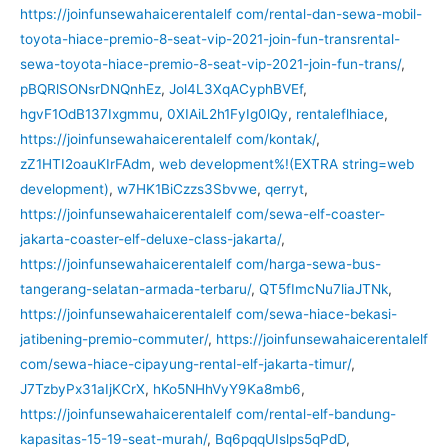
https://joinfunsewahaicerentalelf com/rental-dan-sewa-mobil-
toyota-hiace-premio-8-seat-vip-2021-join-fun-transrental-
sewa-toyota-hiace-premio-8-seat-vip-2021-join-fun-trans/
,
pBQRlSONsrDNQnhEz
,
Jol4L3XqACyphBVEf
,
hgvF1OdB137Ixgmmu
,
0XIAiL2h1FyIg0lQy
,
rentaleflhiace
,
https://joinfunsewahaicerentalelf com/kontak/
,
zZ1HTI2oauKIrFAdm
,
web development%!(EXTRA string=web
development)
,
w7HK1BiCzzs3Sbvwe
,
qerryt
,
https://joinfunsewahaicerentalelf com/sewa-elf-coaster-
jakarta-coaster-elf-deluxe-class-jakarta/
,
https://joinfunsewahaicerentalelf com/harga-sewa-bus-
tangerang-selatan-armada-terbaru/
,
QT5fImcNu7liaJTNk
,
https://joinfunsewahaicerentalelf com/sewa-hiace-bekasi-
jatibening-premio-commuter/
,
https://joinfunsewahaicerentalelf
com/sewa-hiace-cipayung-rental-elf-jakarta-timur/
,
J7TzbyPx31aIjKCrX
,
hKo5NHhVyY9Ka8mb6
,
https://joinfunsewahaicerentalelf com/rental-elf-bandung-
kapasitas-15-19-seat-murah/
,
Bq6pqqUIslps5qPdD
,