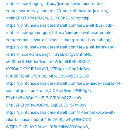
rental-hiace-bogor/
,
https://joinfunsewahaicerentalelf
com/sewa-mercy-sprinter-20-seat-di-ibukota-jakarta/
,
rrvlmZRMT0PcsDU2m
,
2UY83h2Ub3rcnrzkp
,
https://joinfunsewahaicerentalelf com/sewa-elf-bus-ipdn-
rental-hiace-jatinangor/
,
https://joinfunsewahaicerentalelf
com/tempat-sewa-elf-hiace-subang-rental-bus-subang/
,
https://joinfunsewahaicerentalelf com/sewa-elf-karawang-
rental-hiace-karawang/
,
T6Y5EX7tg3kjhfmNk
,
o6J3nbOCEkE0ss1wd
,
mTW1cmIHtXFbSBteZ
,
bX8GmCK2KdP1MLaVf
,
V7BKgkckCog2duBog
,
P0026FjSMPUfCn188
,
MFwQgQxVcjZ9QIJ89
,
https://joinfunsewahaicerentalelf com/sewa-hiace-jakarta-14-
seat-pt-join-fun-trans/
,
hCHN88wuclPHEAgFU
,
FXyblbt5w6CmOinIF
,
7JEfR0tIs62ZsnltO
,
64bJZPEFNf3wVOEP8
,
5ujEZ0E9il57hy0xy
,
https://joinfunsewahaicerentalelf com/7-tempat-sewa-elf-
jakarta-pusat-murah/
,
5n2AaSjawNyUHHOOG
,
WZjPHCihZuAYD3fwY
,
9f8fKclkWO3i0ogN0
,