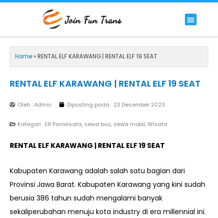
Lewati
ke
Menu
HIACE COMMUTER
HIACE LUXURY COMMUTER
PREMIUM/LUXURY BUS
RENTAL BIG BUS STANDAR 59 SEAT
konten
Home
»
RENTAL ELF KARAWANG | RENTAL ELF 19 SEAT
RENTAL ELF KARAWANG | RENTAL ELF 19 SEAT
Oleh : Admin
Diposting pada :
23 Desember 2023
Kategori :
Elf Pariwisata
,
sewa bus
,
sewa mobil
,
Wisata
RENTAL ELF KARAWANG | RENTAL ELF 19 SEAT
Kabupaten Karawang adalah salah satu bagian dari
Provinsi Jawa Barat. Kabupaten Karawang yang kini sudah
berusia 386 tahun sudah mengalami banyak
sekaliperubahan menuju kota industry di era millennial ini.