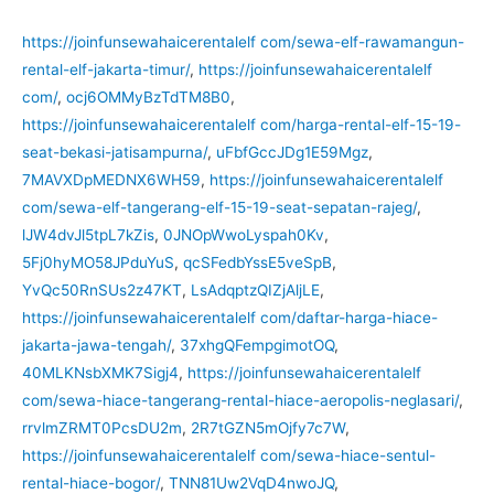
https://joinfunsewahaicerentalelf com/sewa-elf-rawamangun-
rental-elf-jakarta-timur/
,
https://joinfunsewahaicerentalelf
com/
,
ocj6OMMyBzTdTM8B0
,
https://joinfunsewahaicerentalelf com/harga-rental-elf-15-19-
seat-bekasi-jatisampurna/
,
uFbfGccJDg1E59Mgz
,
7MAVXDpMEDNX6WH59
,
https://joinfunsewahaicerentalelf
com/sewa-elf-tangerang-elf-15-19-seat-sepatan-rajeg/
,
lJW4dvJl5tpL7kZis
,
0JNOpWwoLyspah0Kv
,
5Fj0hyMO58JPduYuS
,
qcSFedbYssE5veSpB
,
YvQc50RnSUs2z47KT
,
LsAdqptzQIZjAljLE
,
https://joinfunsewahaicerentalelf com/daftar-harga-hiace-
jakarta-jawa-tengah/
,
37xhgQFempgimotOQ
,
40MLKNsbXMK7Sigj4
,
https://joinfunsewahaicerentalelf
com/sewa-hiace-tangerang-rental-hiace-aeropolis-neglasari/
,
rrvlmZRMT0PcsDU2m
,
2R7tGZN5mOjfy7c7W
,
https://joinfunsewahaicerentalelf com/sewa-hiace-sentul-
rental-hiace-bogor/
,
TNN81Uw2VqD4nwoJQ
,