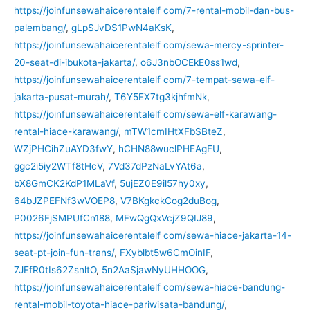
https://joinfunsewahaicerentalelf com/7-rental-mobil-dan-bus-
palembang/
,
gLpSJvDS1PwN4aKsK
,
https://joinfunsewahaicerentalelf com/sewa-mercy-sprinter-
20-seat-di-ibukota-jakarta/
,
o6J3nbOCEkE0ss1wd
,
https://joinfunsewahaicerentalelf com/7-tempat-sewa-elf-
jakarta-pusat-murah/
,
T6Y5EX7tg3kjhfmNk
,
https://joinfunsewahaicerentalelf com/sewa-elf-karawang-
rental-hiace-karawang/
,
mTW1cmIHtXFbSBteZ
,
WZjPHCihZuAYD3fwY
,
hCHN88wuclPHEAgFU
,
ggc2i5iy2WTf8tHcV
,
7Vd37dPzNaLvYAt6a
,
bX8GmCK2KdP1MLaVf
,
5ujEZ0E9il57hy0xy
,
64bJZPEFNf3wVOEP8
,
V7BKgkckCog2duBog
,
P0026FjSMPUfCn188
,
MFwQgQxVcjZ9QIJ89
,
https://joinfunsewahaicerentalelf com/sewa-hiace-jakarta-14-
seat-pt-join-fun-trans/
,
FXyblbt5w6CmOinIF
,
7JEfR0tIs62ZsnltO
,
5n2AaSjawNyUHHOOG
,
https://joinfunsewahaicerentalelf com/sewa-hiace-bandung-
rental-mobil-toyota-hiace-pariwisata-bandung/
,