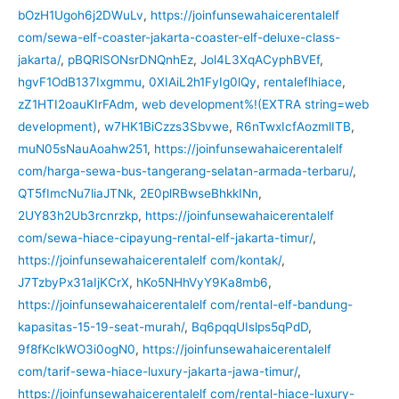
bOzH1Ugoh6j2DWuLv
,
https://joinfunsewahaicerentalelf
com/sewa-elf-coaster-jakarta-coaster-elf-deluxe-class-
jakarta/
,
pBQRlSONsrDNQnhEz
,
Jol4L3XqACyphBVEf
,
hgvF1OdB137Ixgmmu
,
0XIAiL2h1FyIg0lQy
,
rentaleflhiace
,
zZ1HTI2oauKIrFAdm
,
web development%!(EXTRA string=web
development)
,
w7HK1BiCzzs3Sbvwe
,
R6nTwxIcfAozmlITB
,
muN05sNauAoahw251
,
https://joinfunsewahaicerentalelf
com/harga-sewa-bus-tangerang-selatan-armada-terbaru/
,
QT5fImcNu7liaJTNk
,
2E0plRBwseBhkkINn
,
2UY83h2Ub3rcnrzkp
,
https://joinfunsewahaicerentalelf
com/sewa-hiace-cipayung-rental-elf-jakarta-timur/
,
https://joinfunsewahaicerentalelf com/kontak/
,
J7TzbyPx31aIjKCrX
,
hKo5NHhVyY9Ka8mb6
,
https://joinfunsewahaicerentalelf com/rental-elf-bandung-
kapasitas-15-19-seat-murah/
,
Bq6pqqUIslps5qPdD
,
9f8fKclkWO3i0ogN0
,
https://joinfunsewahaicerentalelf
com/tarif-sewa-hiace-luxury-jakarta-jawa-timur/
,
https://joinfunsewahaicerentalelf com/rental-hiace-luxury-