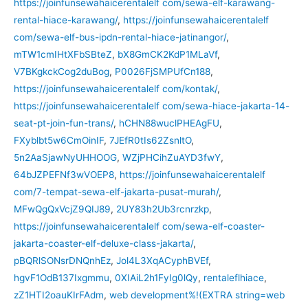
https://joinfunsewahaicerentalelf com/sewa-elf-karawang-
rental-hiace-karawang/
,
https://joinfunsewahaicerentalelf
com/sewa-elf-bus-ipdn-rental-hiace-jatinangor/
,
mTW1cmIHtXFbSBteZ
,
bX8GmCK2KdP1MLaVf
,
V7BKgkckCog2duBog
,
P0026FjSMPUfCn188
,
https://joinfunsewahaicerentalelf com/kontak/
,
https://joinfunsewahaicerentalelf com/sewa-hiace-jakarta-14-
seat-pt-join-fun-trans/
,
hCHN88wuclPHEAgFU
,
FXyblbt5w6CmOinIF
,
7JEfR0tIs62ZsnltO
,
5n2AaSjawNyUHHOOG
,
WZjPHCihZuAYD3fwY
,
64bJZPEFNf3wVOEP8
,
https://joinfunsewahaicerentalelf
com/7-tempat-sewa-elf-jakarta-pusat-murah/
,
MFwQgQxVcjZ9QIJ89
,
2UY83h2Ub3rcnrzkp
,
https://joinfunsewahaicerentalelf com/sewa-elf-coaster-
jakarta-coaster-elf-deluxe-class-jakarta/
,
pBQRlSONsrDNQnhEz
,
Jol4L3XqACyphBVEf
,
hgvF1OdB137Ixgmmu
,
0XIAiL2h1FyIg0lQy
,
rentaleflhiace
,
zZ1HTI2oauKIrFAdm
,
web development%!(EXTRA string=web