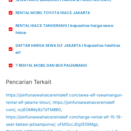
RENTAL MOBIL TOYOTA HIACE JAKARTA
RENTAL HIACE TANGERANG | kapasitas harga sewa
hiace
DAFTAR HARGA SEWA ELF JAKARTA | Kapasitas fasilitas
elf
7 RENTAL MOBIL DAN BUS PALEMBANG
Pencarian Terkait
https://joinfunsewahaicerentalelf com/sewa-elf-rawamangun-
rental-elf-jakarta-timur/
,
https://joinfunsewahaicerentalelf
com/
,
ocj6OMMyBzTdTM8B0
,
https://joinfunsewahaicerentalelf com/harga-rental-elf-15-19-
seat-bekasi-jatisampurna/
,
uFbfGccJDg1E59Mgz
,