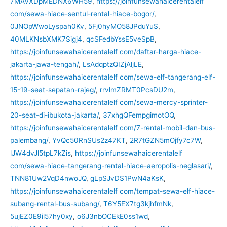
7MAVXDpMEDNX6WH59
,
https://joinfunsewahaicerentalelf
com/sewa-hiace-sentul-rental-hiace-bogor/
,
0JNOpWwoLyspah0Kv
,
5Fj0hyMO58JPduYuS
,
40MLKNsbXMK7Sigj4
,
qcSFedbYssE5veSpB
,
https://joinfunsewahaicerentalelf com/daftar-harga-hiace-
jakarta-jawa-tengah/
,
LsAdqptzQIZjAljLE
,
https://joinfunsewahaicerentalelf com/sewa-elf-tangerang-elf-
15-19-seat-sepatan-rajeg/
,
rrvlmZRMT0PcsDU2m
,
https://joinfunsewahaicerentalelf com/sewa-mercy-sprinter-
20-seat-di-ibukota-jakarta/
,
37xhgQFempgimotOQ
,
https://joinfunsewahaicerentalelf com/7-rental-mobil-dan-bus-
palembang/
,
YvQc50RnSUs2z47KT
,
2R7tGZN5mOjfy7c7W
,
lJW4dvJl5tpL7kZis
,
https://joinfunsewahaicerentalelf
com/sewa-hiace-tangerang-rental-hiace-aeropolis-neglasari/
,
TNN81Uw2VqD4nwoJQ
,
gLpSJvDS1PwN4aKsK
,
https://joinfunsewahaicerentalelf com/tempat-sewa-elf-hiace-
subang-rental-bus-subang/
,
T6Y5EX7tg3kjhfmNk
,
5ujEZ0E9il57hy0xy
,
o6J3nbOCEkE0ss1wd
,