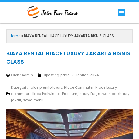
Lewati
ke
Menu
HIACE COMMUTER
HIACE LUXURY COMMUTER
PREMIUM/LUXURY BUS
RENTAL BIG BUS STANDAR 59 SEAT
konten
Home
»
BIAYA RENTAL HIACE LUXURY JAKARTA BISNIS CLASS
BIAYA RENTAL HIACE LUXURY JAKARTA BISNIS
CLASS
Oleh : Admin
Diposting pada :
3 Januari 2024
Kategori :
haice premio luxury
,
Hiace Commuter
,
Hiace Luxury
commuter
,
Hiace Pariwisata
,
Premium/Luxury Bus
,
sewa hiace luxury
jakart
,
sewa mobil