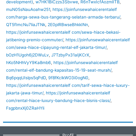
development)
,
w7HK1BiCzzs3Sbvwe
,
R6nTwxIcfAozmlITB
,
muN05sNauAoahw251
,
https://joinfunsewahaicerentalelf
com/harga-sewa-bus-tangerang-selatan-armada-terbaru/
,
QT5fImcNu7liaJTNk
,
2E0plRBwseBhkkINn
,
https://joinfunsewahaicerentalelf com/sewa-hiace-bekasi-
jatibening-premio-commuter/
,
https://joinfunsewahaicerentalelf
com/sewa-hiace-cipayung-rental-elf-jakarta-timur/
,
bOzH1Ugoh6j2DWuLv
,
J7TzbyPx31aIjKCrX
,
hKo5NHhVyY9Ka8mb6
,
https://joinfunsewahaicerentalelf
com/rental-elf-bandung-kapasitas-15-19-seat-murah/
,
Bq6pqqUIslps5qPdD
,
9f8fKclkWO3i0ogN0
,
https://joinfunsewahaicerentalelf com/tarif-sewa-hiace-luxury-
jakarta-jawa-timur/
,
https://joinfunsewahaicerentalelf
com/rental-hiace-luxury-bandung-hiace-bisnis-class/
,
FsgpbnxXj0ZRaHYli
Profil